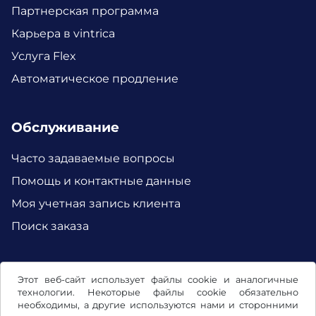
Партнерская программа
Карьера в vintrica
Услуга Flex
Автоматическое продление
Обслуживание
Часто задаваемые вопросы
Помощь и контактные данные
Моя учетная запись клиента
Поиск заказа
Facebook
Instagram
Этот веб-сайт использует файлы cookie и аналогичные
технологии. Некоторые файлы cookie обязательно
необходимы, а другие используются нами и сторонними