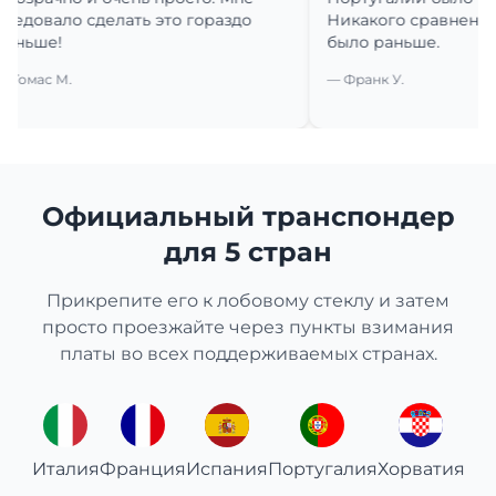
вало сделать это гораздо
Никакого сравнения с тем
е!
было раньше.
с М.
— Франк У.
Официальный транспондер
для 5 стран
Прикрепите его к лобовому стеклу и затем
просто проезжайте через пункты взимания
платы во всех поддерживаемых странах.
Италия
Франция
Испания
Португалия
Хорватия