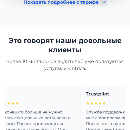
Показать подробнее о тарифе
Это говорят наши довольные
клиенты
Более 10 миллионов водителей уже пользуются
услугами vintrica.
Trustpilot
★★
★★★★★
ец-то больше не нужно
Служба поддержки очень
ь специальные остановки в
мне с вопросом по устано
и. Расчет производится
После этого путешествие
ачно и очень просто. Мне
Португалии было просто с