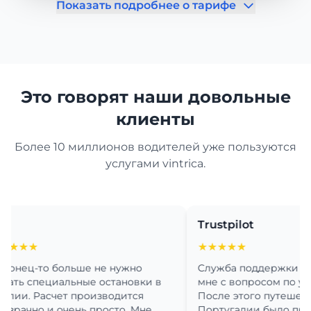
Показать подробнее о тарифе
Это говорят наши довольные
клиенты
Более 10 миллионов водителей уже пользуются
услугами vintrica.
Trustpilot
★★
★★★★★
ц-то больше не нужно
Служба поддержки очень 
 специальные остановки в
мне с вопросом по установ
. Расчет производится
После этого путешествие 
чно и очень просто. Мне
Португалии было просто с