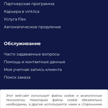
Партнерская программа
Карьера в vintrica
Услуга Flex
Автоматическое продление
Обслуживание
Часто задаваемые вопросы
Помощь и контактные данные
Моя учетная запись клиента
Поиск заказа
Facebook
Instagram
Этот веб-сайт использует файлы cookie и аналогичные
технологии. Некоторые файлы cookie обязательно
необходимы, а другие используются нами и сторонними