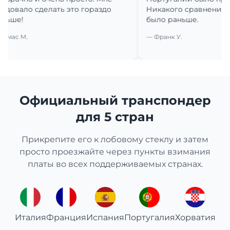
ало сделать это гораздо
Никакого сравнения с тем,
!
было раньше.
 М.
— Франк У.
Официальный транспондер
для 5 стран
Прикрепите его к лобовому стеклу и затем
просто проезжайте через пункты взимания
платы во всех поддерживаемых странах.
Италия
Франция
Испания
Португалия
Хорватия