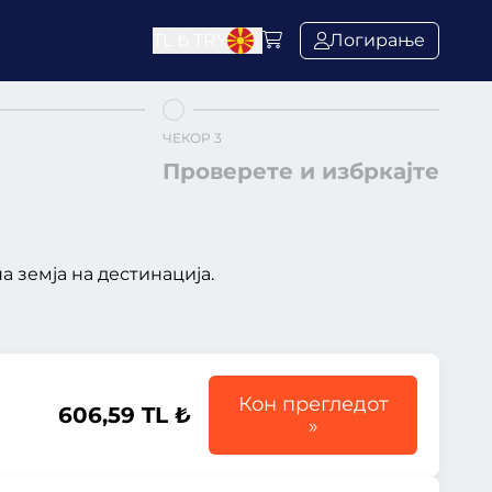
TL ₺
TRY
Логирање
ЧЕКОР 3
Проверете и избркајте
 земја на дестинација.
Кон прегледот
606,59 TL ₺
»