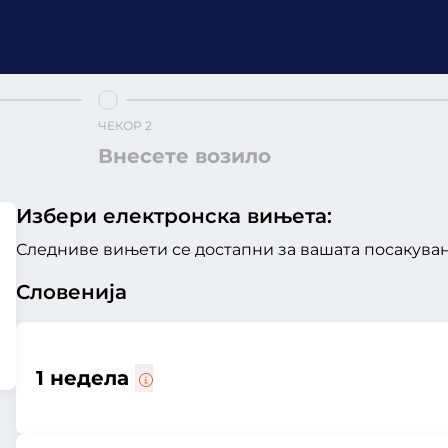
ЧЕКОР 2
Внесете возило
Избери електронска вињета:
Следниве вињети се достапни за вашата посакувана
Словенија
1 недела