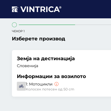
ЧЕКОР 1
Изберете производ
Земја на дестинација
Словенија
Информации за возилото
1:
Мотоцикли
Колосек потесен од 50 cm