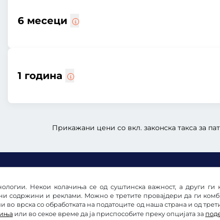
6 месеци
1 година
Прикажани цени со вкл. законска такса за пат
ологии. Некои колачиња се од суштинска важност, а други ги 
ни содржини и реклами. Можно е третите провајдери да ги ком
 во врска со обработката на податоците од наша страна и од трет
чиња
или во секое време да ја приспособите преку опцијата за
под
е
Изјава за заштита на личните податоци
Подесува