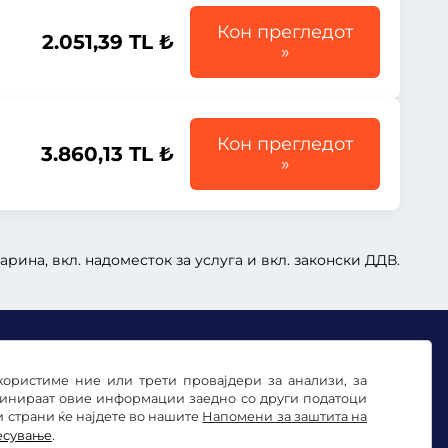
Кон прегледот
2.051,39 TL ₺
»
Кон прегледот
3.860,13 TL ₺
»
арина, вкл. надоместок за услуга и вкл. законски ДДВ.
користиме ние или трети провајдери за анализи, за
бинираат овие информации заедно со други податоци
и страни ќе најдете во нашите
Напомени за заштита на
есување
.
ње на колачињата
Импресум