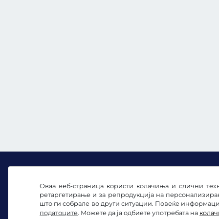
Оваа веб-страница користи колачиња и слични техн
ретаргетирање и за репродукција на персонализира
Facebook
Instagram
што ги собрале во други ситуации. Повеќе информации
податоците
. Можете да ја одбиете употребата на
кола
Општи услови и правила / Право на откажувањ