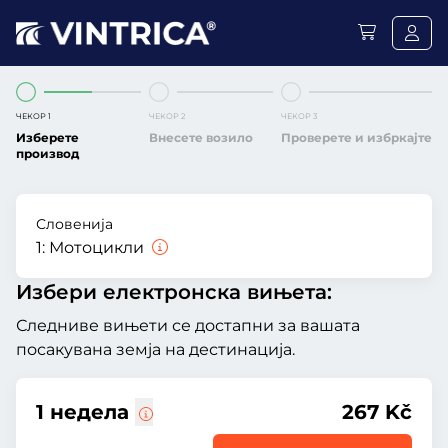
ЧЕКОР 1
ЧЕКОР 2
ЧЕКОР 3
Изберете
Внесете возило
Проверете и избркајте
производ
Словенија
1:
Мотоцикли
Избери електронска вињета:
Следниве вињети се достапни за вашата
посакувана земја на дестинација.
1 недела
267 Kč