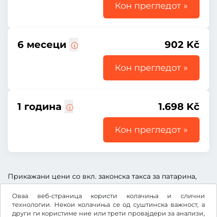
Кон прегледот »
6 месеци
902 Kč
Кон прегледот »
1 година
1.698 Kč
Кон прегледот »
Прикажани цени со вкл. законска такса за патарина,
вкл. надоместок за услуга и вкл. законски ДДВ.
Оваа веб-страница користи колачиња и слични
технологии. Некои колачиња се од суштинска важност, а
други ги користиме ние или трети провајдери за анализи,