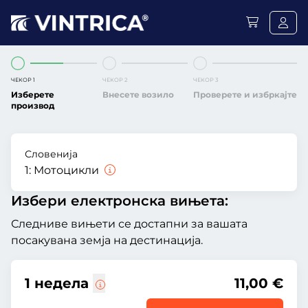
ЧЕКОР 1
ЧЕКОР 2
ЧЕКОР 3
Изберете
Внесете возило
Проверете и избркајте
производ
Словенија
1:
Мотоцикли
Избери електронска вињета:
Следниве вињети се достапни за вашата
посакувана земја на дестинација.
1 недела
11,00 €