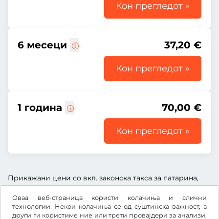
Кон прегледот »
6 месеци
37,20 €
Кон прегледот »
1 година
70,00 €
Кон прегледот »
Прикажани цени со вкл. законска такса за патарина,
вкл. надоместок за услуга и вкл. законски ДДВ.
Оваа веб-страница користи колачиња и слични
технологии. Некои колачиња се од суштинска важност, а
други ги користиме ние или трети провајдери за анализи,