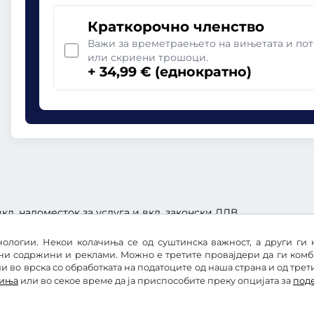
Краткорочно членство
Важи за времетраењето на вињетата и пот
или скриени трошоци.
+ 34,99 € (еднократно)
кл. надоместок за услуга и вкл. законски ДДВ.
ологии. Некои колачиња се од суштинска важност, а други ги 
ни содржини и реклами. Можно е третите провајдери да ги ком
 во врска со обработката на податоците од наша страна и од трет
чиња
или во секое време да ја приспособите преку опцијата за
под