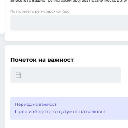
Внесете го Вашиот регистарски број без празни места, цртич
Повторете го регистарскиот број
Почеток на важност
Период на важност:
Прво изберете го датумот на важност.