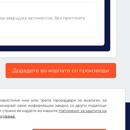
оа завршува автоматски, без претплата
Додадете во корпата со производи
користиме ние или трети провајдери за анализи, за
бинираат овие информации заедно со други податоци
и страни ќе најдете во нашите
Напомени за заштита на
есување
.