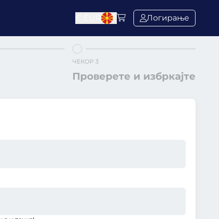
€
EUR
Логирање
ЧЕКОР 3
Проверете и избркајте