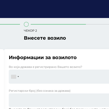
ЧЕКОР 2
Внесете возило
Информации за возилото
Во која држава е регистрирано Вашето возило?
Регистарски број
(без ознака за држава)