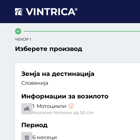
ЧЕКОР 1
Изберете производ
Земја на дестинација
Словенија
Информации за возилото
1:
Мотоцикли
Колосек потесен од 50 cm
Период
6 месеци