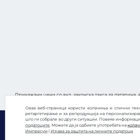
Прикажани цени со вкл. законска такса за патарина, в
Оваа веб-страница користи колачиња и слични техн
ретаргетирање и за репродукција на персонализира
што ги собрале во други ситуации. Повеќе информации
податоците
. Можете да ја одбиете употребата на
кола
Импресум
|
Изјава за заштита на личните податоци
Facebook
Instagram