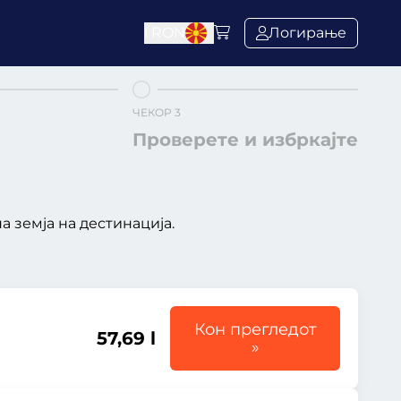
l
RON
Логирање
ЧЕКОР 3
Проверете и избркајте
 земја на дестинација.
Кон прегледот
57,69 l
»