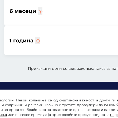
6 месеци
1 година
Прикажани цени со вкл. законска такса за пат
ологии. Некои колачиња се од суштинска важност, а други ги 
ни содржини и реклами. Можно е третите провајдери да ги ком
 во врска со обработката на податоците од наша страна и од трет
чиња
или во секое време да ја приспособите преку опцијата за
под
е
Изјава за заштита на личните податоци
Подесува