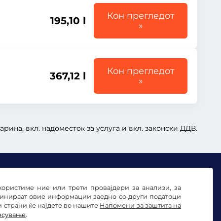
Кон прегледот
195,10 l
»
Кон прегледот
367,12 l
»
арина, вкл. надоместок за услуга и вкл. законски ДДВ.
користиме ние или трети провајдери за анализи, за
бинираат овие информации заедно со други податоци
и страни ќе најдете во нашите
Напомени за заштита на
есување
.
ње на колачињата
Импресум