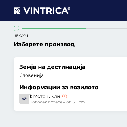
ЧЕКОР 1
Изберете производ
Земја на дестинација
Словенија
Информации за возилото
1:
Мотоцикли
Колосек потесен од 50 cm