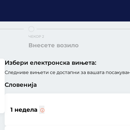
ЧЕКОР 2
Внесете возило
Избери електронска вињета:
Следниве вињети се достапни за вашата посакувана
Словенија
1 недела