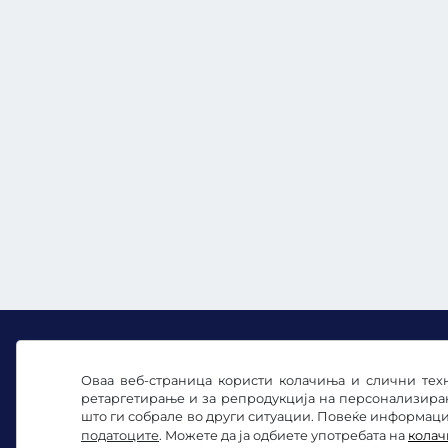
Оваа веб-страница користи колачиња и слични техн
ретаргетирање и за репродукција на персонализира
Facebook
Instagram
што ги собрале во други ситуации. Повеќе информации
податоците
. Можете да ја одбиете употребата на
кола
Општи услови и правила / Право на откажувањ