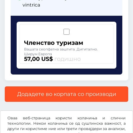
vintrica
Членство туризам
Вашата сеопфатна заштита. Дигитално.
Ширум Европа
57,00 US$
годишно
Додадете во корпата со производи
Сите цени со вклучен законски ДДВ.
Оваа веб-страница користи колачиња и слични
технологии. Некои колачиња се од суштинска важност, а
други ги користиме ние или трети провајдери за анализи,