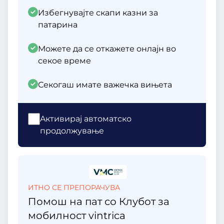
Избегнувајте скапи казни за
патарина
Можете да се откажете онлајн во
секое време
Секогаш имате важечка вињета
Aктивирај автоматско
продолжување
ИТНО СЕ ПРЕПОРАЧУВА
Помош на пат со Клубот за
мобилност vintrica