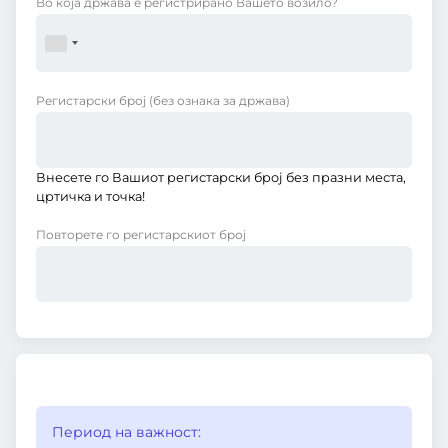
Во која држава е регистрирано Вашето возило?
Регистарски број
(без ознака за држава)
Внесете го Вашиот регистарски број без празни места,
цртичка и точка!
Повторете го регистарскиот број
Период на важност: