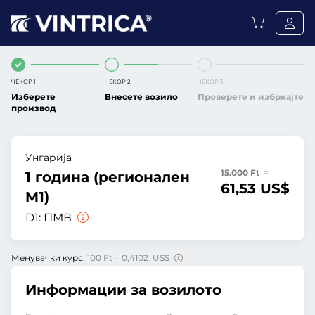
ЧЕКОР 1
ЧЕКОР 2
ЧЕКОР 3
Изберете
Внесете возило
Проверете и избркајте
производ
Унгарија
15.000 Ft =
1 година (регионален
61,53 US$
M1)
D1:
ПМВ
Менувачки курс:
100 Ft = 0,4102 US$
Информации за возилото