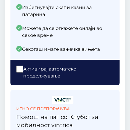
Избегнувајте скапи казни за
патарина
Можете да се откажете онлајн во
секое време
Секогаш имате важечка вињета
Aктивирај автоматско
продолжување
ИТНО СЕ ПРЕПОРАЧУВА
Помош на пат со Клубот за
мобилност vintrica