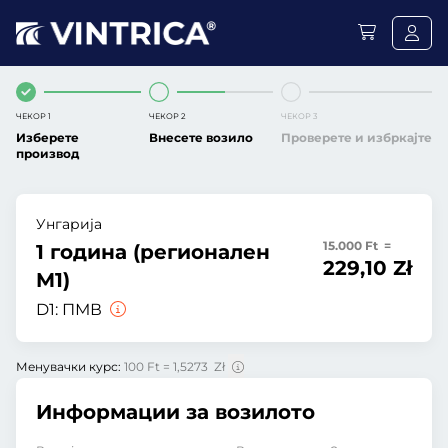
ЧЕКОР 1
ЧЕКОР 2
ЧЕКОР 3
Изберете
Внесете возило
Проверете и избркајте
производ
Унгарија
15.000 Ft =
1 година (регионален
229,10 Zł
M1)
D1:
ПМВ
Менувачки курс:
100 Ft = 1,5273 Zł
Информации за возилото