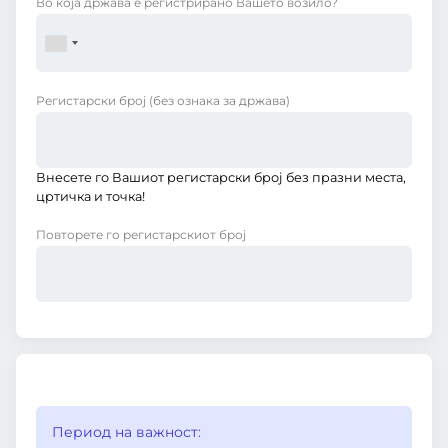
Во која држава е регистрирано Вашето возило?
Регистарски број
(без ознака за држава)
Внесете го Вашиот регистарски број без празни места,
цртичка и точка!
Повторете го регистарскиот број
Период на важност: