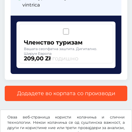
vintrica
Членство туризам
Вашата сеопфатна заштита. Дигитално.
Ширум Европа
209,00 Zł
годишно
Додадете во корпата со производи
Сите цени со вклучен законски ДДВ.
Оваа веб-страница користи колачиња и слични
технологии. Некои колачиња се од суштинска важност, а
други ги користиме ние или трети провајдери за анализи,