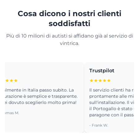
Cosa dicono i nostri clienti
soddisfatti
Più di 10 milioni di autisti si affidano già al servizio di
vintrica.
Trustpilot
★★
★★★★★
nte in Italia passo subito. La
Il servizio clienti ha risposto
zione è semplice e trasparente.
prontamente alle mie doma
ovuto sceglierlo molto prima!
sull'installazione. Il viaggio 
il Portogallo è stato un sogn
s M.
paragone con il passato.
- Frank W.