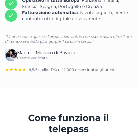
Operativo in tutta Europa
: Funziona in Italia,
Francia, Spagna, Portogallo e Croazia.
Fatturazione automatica
: Niente biglietti, niente
contanti: tutto digitale e trasparente.
“L'anno scorso, grazie al dispositivo vintrica ho risparmiato oltre 2 ore
di tempo evitando gli ingorghi. Mai più in senza!”
Maria L., Monaco di Baviera
Cliente verificata
★★★★★
4,9/5 stelle • Più di 12.000 recensioni degli utenti
Come funziona il
telepass