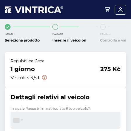
PASSO 1
PASSO 2
PASSO 3
Seleziona prodotto
Inserire il veicolon
Controlla e vai
Repubblica Ceca
1 giorno
275 Kč
Veicoli < 3,5 t
Dettagli relativi al veicolo
In quale Paese è immatricolato il tuo veicolo?