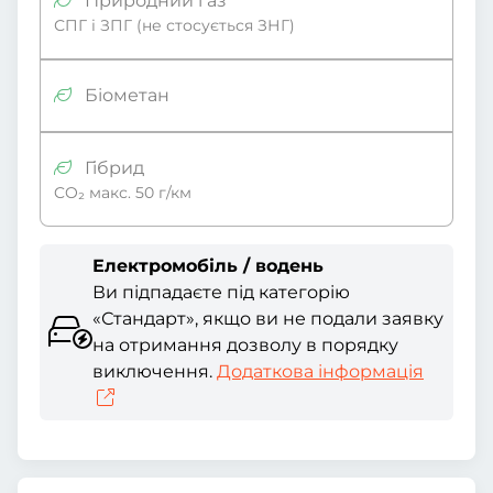
Природний газ
СПГ і ЗПГ (не стосується ЗНГ)
Біометан
Гібрид
CO₂ макс. 50 г/км
Електромобіль / водень
Ви підпадаєте під категорію
«Стандарт», якщо ви не подали заявку
на отримання дозволу в порядку
виключення.
Додаткова інформація