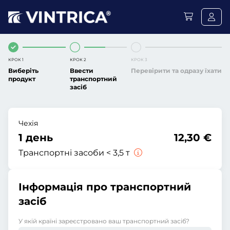
КРОК 1
КРОК 2
КРОК 3
Виберіть
Ввести
Перевірити та одразу їхати
продукт
транспортний
засіб
Чехія
1 день
12,30 €
Транспортні засоби < 3,5 т
Інформація про транспортний
засіб
У якій країні зареєстровано ваш транспортний засіб?