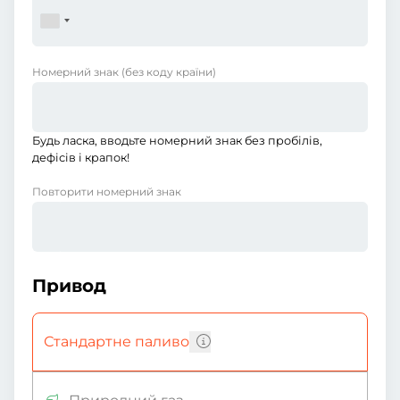
Номерний знак
(без коду країни)
Будь ласка, вводьте номерний знак без пробілів,
дефісів і крапок!
Повторити номерний знак
Привод
Стандартне паливо