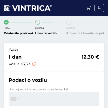
KORAK 1
KORAK 2
KORAK 3
Odaberite proizvod
Unesite vozilo
Proverite i krenite na put
Češka
1 dan
12,30 €
Vozila <3,5 t
Podaci o vozilu
U kojoj zemlji je registrovano vaše vozilo?