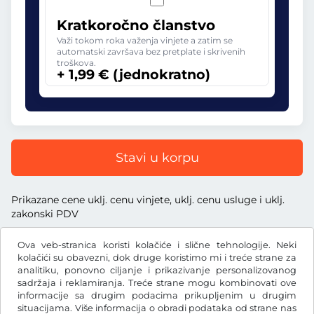
Kratkoročno članstvo
Važi tokom roka važenja vinjete a zatim se
automatski završava bez pretplate i skrivenih
troškova.
+ 1,99 € (jednokratno)
Stavi u korpu
Prikazane cene uklj. cenu vinjete, uklj. cenu usluge i uklj.
zakonski PDV
Ova veb-stranica koristi kolačiće i slične tehnologije. Neki
kolačići su obavezni, dok druge koristimo mi i treće strane za
analitiku, ponovno ciljanje i prikazivanje personalizovanog
sadržaja i reklamiranja. Treće strane mogu kombinovati ove
€
EUR
informacije sa drugim podacima prikupljenim u drugim
situacijama. Više informacija o obradi podataka od strane nas