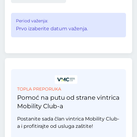
Period važenja:
Prvo izaberite datum važenja.
TOPLA PREPORUKA
Pomoć na putu od strane vintrica
Mobility Club-a
Postanite sada član vintrica Mobility Club-
a i profitirajte od usluga zaštite!