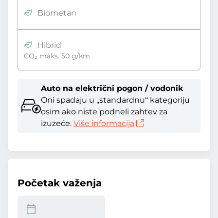
Biometan
Hibrid
CO₂ maks. 50 g/km
Auto na električni pogon / vodonik
Oni spadaju u „standardnu“ kategoriju
osim ako niste podneli zahtev za
izuzeće.
Više informacija
Početak važenja