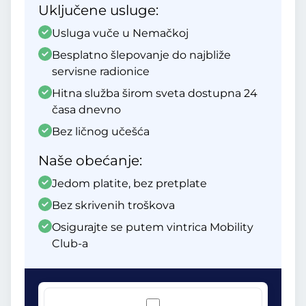
Uključene usluge:
Usluga vuče u Nemačkoj
Besplatno šlepovanje do najbliže
servisne radionice
Hitna služba širom sveta dostupna 24
časa dnevno
Bez ličnog učešća
Naše obećanje:
Jedom platite, bez pretplate
Bez skrivenih troškova
Osigurajte se putem vintrica Mobility
Club-a