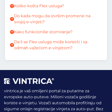
Koliko košta Flex usluga?
Do kada mogu da izvršim promene na
svojoj e-vinjeti?
Kako funkcioniše storniranje?
Da li se Flex usluga može koristiti i sa
odmah važećom e-vinjetom?
vintrica je vaš omiljeni portal za putarine za
evropske auto-puteve. Milioni vozača godišnje
koriste e-vinjetu.
Vozači automobila profitiraju od
sigurne onlajn registracije vinjeta za auto-put. Bez