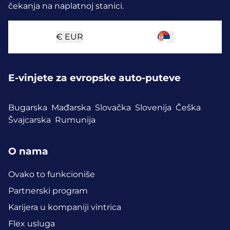
čekanja na naplatnoj stanici.
€
EUR
E-vinjete za evropske auto-puteve
Bugarska
Mađarska
Slovačka
Slovenija
Češka
Švajcarska
Rumunija
O nama
Ovako to funkcioniše
Partnerski program
Karijera u kompaniji vintrica
Flex usluga