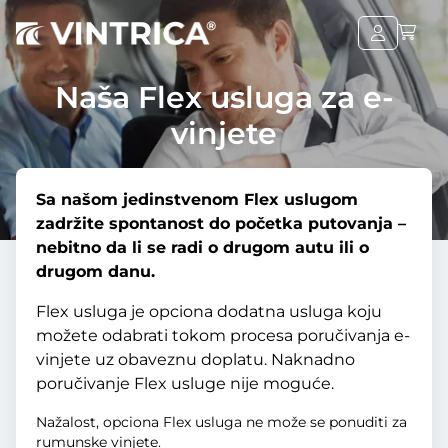
Naša Flex usluga za e-
vinjete
Sa našom jedinstvenom Flex uslugom
zadržite spontanost do početka putovanja –
nebitno da li se radi o drugom autu ili o
drugom danu.
Flex usluga je opciona dodatna usluga koju
možete odabrati tokom procesa poručivanja e-
vinjete uz obaveznu doplatu. Naknadno
poručivanje Flex usluge nije moguće.
Nažalost, opciona Flex usluga ne može se ponuditi za
rumunske vinjete.