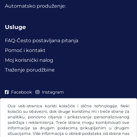
Automatsko produženje:
Usluge
FAQ-Često postavljana pitanja
Pomoć i kontakt
Moj korisnički nalog
Traženje porudžbine
Facebook
Instagram
Ova veb-stranica koristi kolačiće i slične tehnologije. Neki
kolačići su obavezni, dok druge koristimo mi i treće strane za
analitiku, ponovno ciljanje i prikazivanje personalizovanog
sadržaja i reklamiranja. Treće strane mogu kombinovati ove
informacije sa drugim podacima prikupljenim u drugim
situacijama. Više informacija o obradi podataka od strane nas