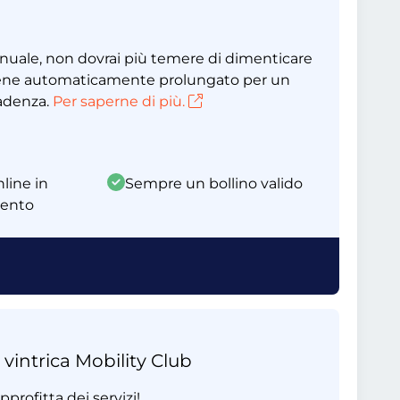
nnuale, non dovrai più temere di dimenticare
 viene automaticamente prolungato per un
cadenza.
Per saperne di più.
line in
Sempre un bollino valido
mento
 vintrica Mobility Club
profitta dei servizi!