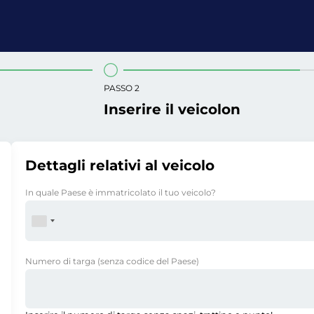
PASSO 2
Inserire il veicolon
Dettagli relativi al veicolo
In quale Paese è immatricolato il tuo veicolo?
Numero di targa
(senza codice del Paese)