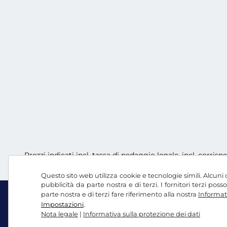
Prezzi indicati incl. tassa di pedaggio legale, incl. corrisp
Questo sito web utilizza cookie e tecnologie simili. Alcuni c
pubblicità da parte nostra e di terzi. I fornitori terzi po
parte nostra e di terzi fare riferimento alla nostra
Informati
Impostazioni
.
Nota legale
|
Informativa sulla protezione dei dati
Facebook
Instagram