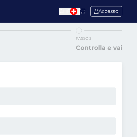
CHF
Accesso
PASSO 3
Controlla e vai