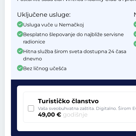
Uključene usluge:
Usluga vuče u Nemačkoj
Besplatno šlepovanje do najbliže servisne
radionice
Hitna služba širom sveta dostupna 24 časa
dnevno
Bez ličnog učešća
Turističko članstvo
Vaša sveobuhvatna zaštita. Digitalno. Širom 
49,00 €
godišnje