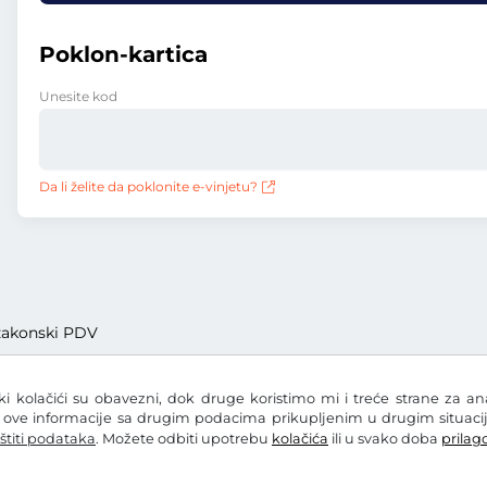
Poklon-kartica
Unesite kod
Da li želite da poklonite e-vinjetu?
. zakonski PDV
eki kolačići su obavezni, dok druge koristimo mi i treće strane za a
i ove informacije sa drugim podacima prikupljenim u drugim situacij
štiti podataka
. Možete odbiti upotrebu
kolačića
ili u svako doba
prilago