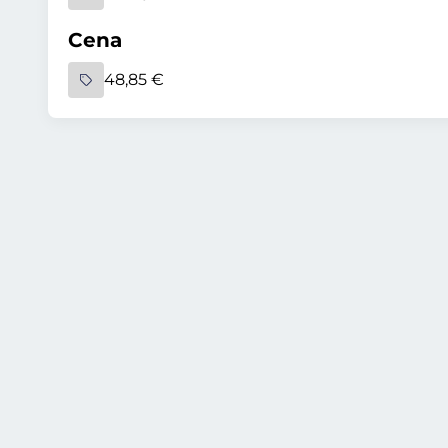
Cena
48,85 €