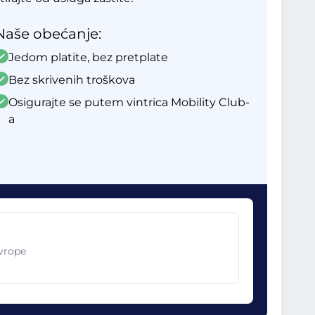
Naše obećanje:
Jedom platite, bez pretplate
Bez skrivenih troškova
Osigurajte se putem vintrica Mobility Club-
a
Evrope