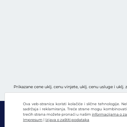
Prikazane cene uklj. cenu vinjete, uklj. cenu usluge i uklj
Ova veb-stranica koristi kolačiće i slične tehnologije. N
sadržaja i reklamiranja. Treće strane mogu kombinovat
trećih strana možete pronaći u našim
informacijama o za
Impresum
|
Izjava o zaštiti podataka
Facebook
Instagram