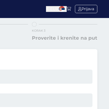
€
EUR
Prijava
KORAK 3
Proverite i krenite na put