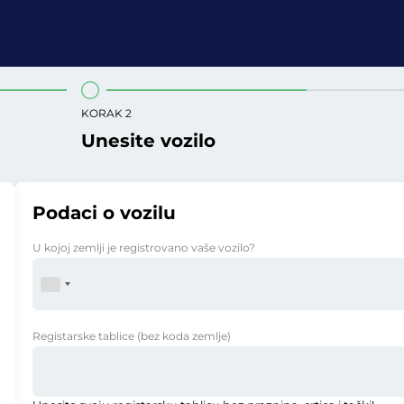
KORAK 2
Unesite vozilo
Podaci o vozilu
U kojoj zemlji je registrovano vaše vozilo?
Registarske tablice
(bez koda zemlje)