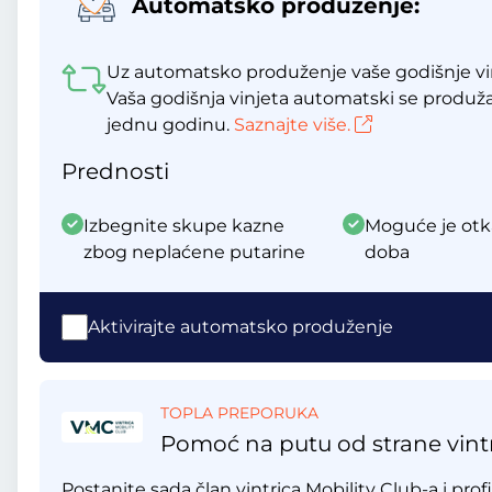
Automatsko produženje:
Uz automatsko produženje vaše godišnje vin
Vaša godišnja vinjeta automatski se produž
jednu godinu.
Saznajte više.
Prednosti
Izbegnite skupe kazne
Moguće je otk
zbog neplaćene putarine
doba
Aktivirajte automatsko produženje
TOPLA PREPORUKA
Pomoć na putu od strane vintr
Postanite sada član vintrica Mobility Club-a i profi