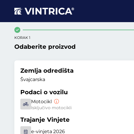
KORAK 1
Odaberite proizvod
Zemlja odredišta
Švajcarska
Podaci o vozilu
Motocikl
Isključivo motocikli
Trajanje Vinjete
e-vinjeta 2026