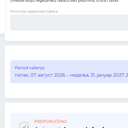
Unesite svoju registarsku tablicu bez praznina, crtica i tački!
Ponovite registarske tablice
Period važenja:
петак, 07. август 2026. - недеља, 31. јануар 2027. 
PREPORUČENO