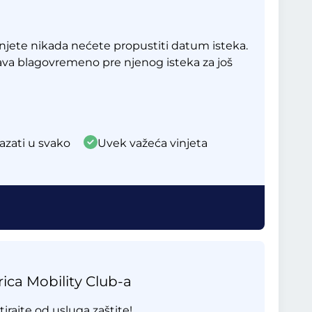
jete nikada nećete propustiti datum isteka.
ava blagovremeno pre njenog isteka za još
azati u svako
Uvek važeća vinjeta
ica Mobility Club-a
tirajte od usluga zaštite!