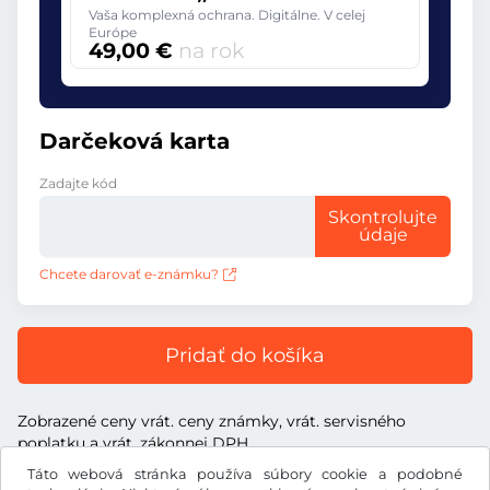
Vaša komplexná ochrana. Digitálne. V celej
Európe
49,00 €
na rok
Darčeková karta
Zadajte kód
Skontrolujte
údaje
Chcete darovať e-známku?
Pridať do košíka
Zobrazené ceny vrát. ceny známky, vrát. servisného
poplatku a vrát. zákonnej DPH
Táto webová stránka používa súbory cookie a podobné