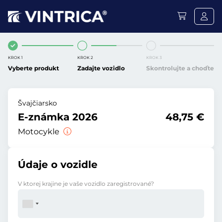
KROK 1
KROK 2
KROK 3
Vyberte produkt
Zadajte vozidlo
Skontrolujte a choďte
Švajčiarsko
E-známka 2026
48,75 €
Motocykle
Údaje o vozidle
V ktorej krajine je vaše vozidlo zaregistrované?