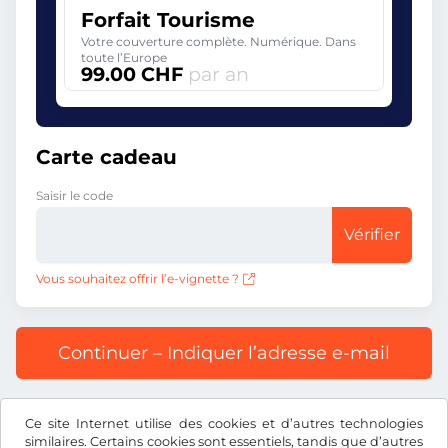
Forfait Tourisme
Votre couverture complète. Numérique. Dans
toute l’Europe
99.00 CHF
par an
Carte cadeau
Saisir le code
Vérifier
Vous souhaitez offrir l’e-vignette ?
Continuer – Indiquer l’adresse e-mail
Prix affiché comprenant la redevance autoroutière, y
Ce site Internet utilise des cookies et d’autres technologies
compris les frais d’enregistrement et la TVA.
similaires. Certains cookies sont essentiels, tandis que d’autres