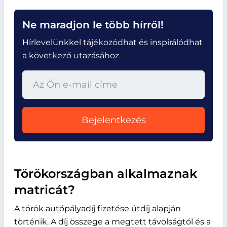
Ne maradjon le több hírről!
Hírlevelünkkel tájékozódhat és inspirálódhat
a következő utazásához.
Bejelentkezés
Törökországban alkalmaznak
matricát?
A török autópályadíj fizetése útdíj alapján
történik. A díj összege a megtett távolságtól és a