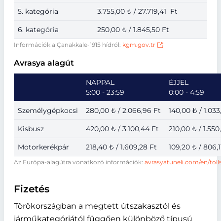
5. kategória
3.755,00 ₺ / 27.719,41 Ft
6. kategória
250,00 ₺ / 1.845,50 Ft
Információk a Çanakkale-1915 hídról:
kgm.gov.tr
Avrasya alagút
NAPPAL
ÉJJEL
5:00 - 23:59
0:00 - 4:59
Személygépkocsi
280,00 ₺ / 2.066,96 Ft
140,00 ₺ / 1.033
Kisbusz
420,00 ₺ / 3.100,44 Ft
210,00 ₺ / 1.550
Motorkerékpár
218,40 ₺ / 1.609,28 Ft
109,20 ₺ / 806,1
Az Európa-alagútra vonatkozó információk:
avrasyatuneli.com/en/toll
Fizetés
Törökországban a megtett útszakasztól és
járműkategóriától függően különböző típusú