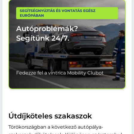
SEGÍTSÉGNYÚJTÁS ÉS VONTATÁS EGÉSZ
EURÓPÁBAN
Autóproblémák?
Segítünk
24/7.
Fedezze fel a vintrica Mobility Clubot
Útdíjköteles szakaszok
Törökországban a következő autópálya-