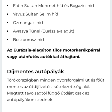
Fatih Sultan Mehmet híd és Bogazici híd
Yavuz Sultan Selim híd
Ozmangazi híd
Avrasya Tünel (Eurázsia-alagút)
Boszporusz-híd
Az Eurázsia-alagúton tilos motorkerékpárral
vagy utánfutós autókkal áthajtani.
Díjmentes autópályák
Törökországban minden gyorsforgalmi út és főút
mentes az útdíjfizetési kötelezettség alól.
Megtett távolságtól függő útdíjat csak az
autópályákon szednek.