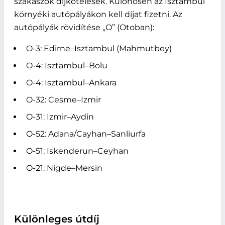
szakaszok díjkötelesek. Különösen az Isztambul
környéki autópályákon kell díjat fizetni. Az
autópályák rövidítése „O” (Otoban):
O-3: Edirne–Isztambul (Mahmutbey)
O-4: Isztambul–Bolu
O-4: Isztambul–Ankara
O-32: Cesme–Izmir
O-31: Izmir–Aydin
O-52: Adana/Cayhan–Sanliurfa
O-51: Iskenderun–Ceyhan
O-21: Nigde–Mersin
Különleges útdíj