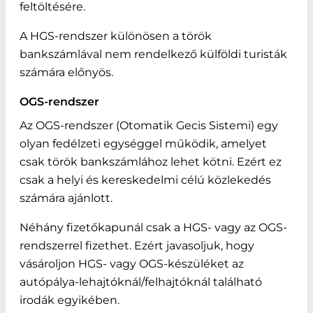
feltöltésére.
A HGS-rendszer különösen a török
bankszámlával nem rendelkező külföldi turisták
számára előnyös.
OGS-rendszer
Az OGS-rendszer (Otomatik Gecis Sistemi) egy
olyan fedélzeti egységgel működik, amelyet
csak török bankszámlához lehet kötni. Ezért ez
csak a helyi és kereskedelmi célú közlekedés
számára ajánlott.
Néhány fizetőkapunál csak a HGS- vagy az OGS-
rendszerrel fizethet. Ezért javasoljuk, hogy
vásároljon HGS- vagy OGS-készüléket az
autópálya-lehajtóknál/felhajtóknál található
irodák egyikében.