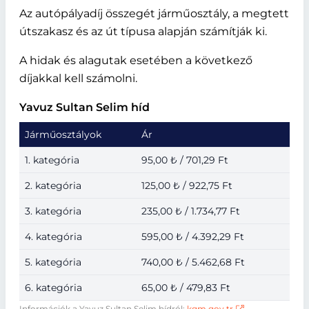
Az autópályadíj összegét járműosztály, a megtett
útszakasz és az út típusa alapján számítják ki.
A hidak és alagutak esetében a következő
díjakkal kell számolni.
Yavuz Sultan Selim híd
Járműosztályok
Ár
1. kategória
95,00 ₺ / 701,29 Ft
2. kategória
125,00 ₺ / 922,75 Ft
3. kategória
235,00 ₺ / 1.734,77 Ft
4. kategória
595,00 ₺ / 4.392,29 Ft
5. kategória
740,00 ₺ / 5.462,68 Ft
6. kategória
65,00 ₺ / 479,83 Ft
Információk a Yavuz Sultan Selim hídról:
kgm.gov.tr