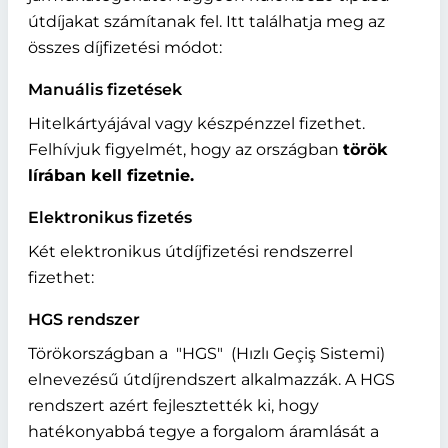
útdíjakat számítanak fel. Itt találhatja meg az
összes díjfizetési módot:
Manuális fizetések
Hitelkártyájával vagy készpénzzel fizethet.
Felhívjuk figyelmét, hogy az országban
török
lírában kell fizetnie.
Elektronikus fizetés
Két elektronikus útdíjfizetési rendszerrel
fizethet:
HGS rendszer
Törökországban a
HGS
(Hızlı Geçiş Sistemi)
elnevezésű útdíjrendszert alkalmazzák. A HGS
rendszert azért fejlesztették ki, hogy
hatékonyabbá tegye a forgalom áramlását a