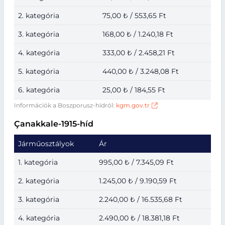
2. kategória
75,00 ₺ / 553,65 Ft
3. kategória
168,00 ₺ / 1.240,18 Ft
4. kategória
333,00 ₺ / 2.458,21 Ft
5. kategória
440,00 ₺ / 3.248,08 Ft
6. kategória
25,00 ₺ / 184,55 Ft
Információk a Boszporusz-hídról:
kgm.gov.tr
Çanakkale-1915-híd
Járműosztályok
Ár
1. kategória
995,00 ₺ / 7.345,09 Ft
2. kategória
1.245,00 ₺ / 9.190,59 Ft
3. kategória
2.240,00 ₺ / 16.535,68 Ft
4. kategória
2.490,00 ₺ / 18.381,18 Ft