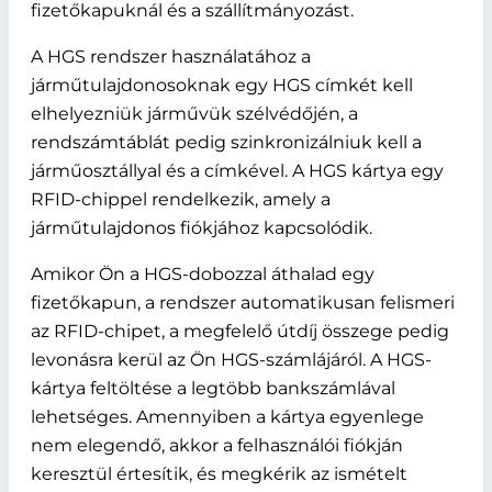
fizetőkapuknál és a szállítmányozást.
A HGS rendszer használatához a
járműtulajdonosoknak egy HGS címkét kell
elhelyezniük járművük szélvédőjén, a
rendszámtáblát pedig szinkronizálniuk kell a
járműosztállyal és a címkével. A HGS kártya egy
RFID-chippel rendelkezik, amely a
járműtulajdonos fiókjához kapcsolódik.
Amikor Ön a HGS-dobozzal áthalad egy
fizetőkapun, a rendszer automatikusan felismeri
az RFID-chipet, a megfelelő útdíj összege pedig
levonásra kerül az Ön HGS-számlájáról. A HGS-
kártya feltöltése a legtöbb bankszámlával
lehetséges. Amennyiben a kártya egyenlege
nem elegendő, akkor a felhasználói fiókján
keresztül értesítik, és megkérik az ismételt