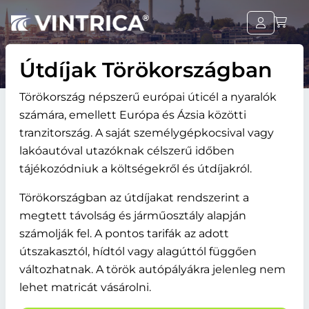
Útdíjak Törökországban
Törökország népszerű európai úticél a nyaralók
számára, emellett Európa és Ázsia közötti
tranzitország. A saját személygépkocsival vagy
lakóautóval utazóknak célszerű időben
tájékozódniuk a költségekről és útdíjakról.
Törökországban az útdíjakat rendszerint a
megtett távolság és járműosztály alapján
számolják fel. A pontos tarifák az adott
útszakasztól, hídtól vagy alagúttól függően
változhatnak. A török autópályákra jelenleg nem
lehet matricát vásárolni.