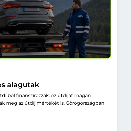
és alagutak
tdíjból finanszírozzák. Az útdíjat magán
zák meg az útdíj mértékét is. Görögországban