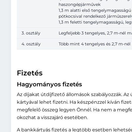
haszongépjárművek
1,3 m alatti első tengelymagasság
pótkocsival rendelkező járműszere
1,3 m feletti tengelymagasságú, leg
3. osztály
Legfeljebb 3 tengelyes, 2,7 m-nél 
4. osztály
Több mint 4 tengelyes és 2,7 m-n
Fizetés
Hagyományos fizetés
Az díjakat útdíjfizető állomások szabályozzák. Az
kártyával lehet fizetni. Ha készpénzzel kíván fize
megfelelő összeg legyen Önnél. Ha nem a megfel
okozhat a visszajáró esetében.
A bankkártyás fizetés a legtöbb esetben lehetsé