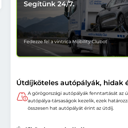
Segítünk
24/7.
Fedezze fel a vintrica Mobility Clubot
Útdíjköteles autópályák, hidak 
A görögországi autópályák fenntartását az ú
autópálya-társaságok kezelik, ezek határoz
összesen hat autópályát érint az útdíj.