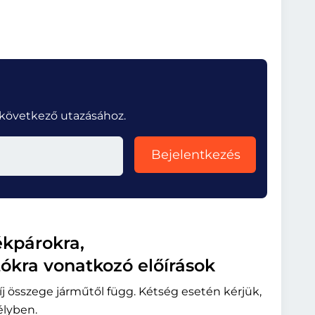
a következő utazásához.
Bejelentkezés
kpárokra,
ókra vonatkozó előírások
j összege járműtől függ. Kétség esetén kérjük,
élyben.