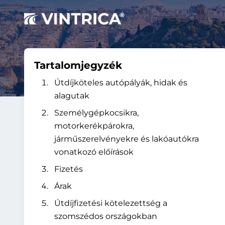
Tartalomjegyzék
Útdíjköteles autópályák, hidak és
alagutak
Személygépkocsikra,
motorkerékpárokra,
járműszerelvényekre és lakóautókra
vonatkozó előírások
Fizetés
Árak
Útdíjfizetési kötelezettség a
szomszédos országokban