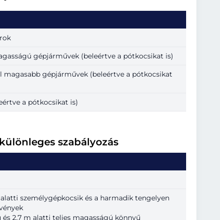
rok
agasságú gépjárművek (beleértve a pótkocsikat is)
nél magasabb gépjárművek (beleértve a pótkocsikat
eértve a pótkocsikat is)
 különleges szabályozás
 alatti személygépkocsik és a harmadik tengelyen
lvények
ú és 2,7 m alatti teljes magasságú könnyű