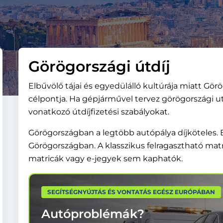
Görögországi útdíj
Elbűvölő tájai és egyedülálló kultúrája miatt Gö
célpontja. Ha gépjárművel tervez görögországi uta
vonatkozó útdíjfizetési szabályokat.
Görögországban a legtöbb autópálya díjköteles. E
Görögországban. A klasszikus felragasztható mat
matricák vagy e-jegyek sem kaphatók.
SEGÍTSÉGNYÚJTÁS ÉS VONTATÁS EGÉSZ EURÓPÁBAN
Autóproblémák?