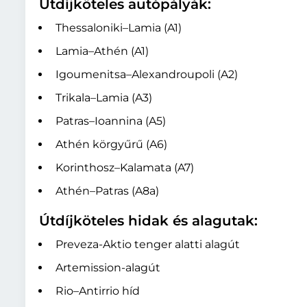
Útdíjköteles autópályák:
Thessaloniki–Lamia (A1)
Lamia–Athén (A1)
Igoumenitsa–Alexandroupoli (A2)
Trikala–Lamia (A3)
Patras–Ioannina (A5)
Athén körgyűrű (A6)
Korinthosz–Kalamata (A7)
Athén–Patras (A8a)
Útdíjköteles hidak és alagutak:
Preveza-Aktio tenger alatti alagút
Artemission-alagút
Rio–Antirrio híd