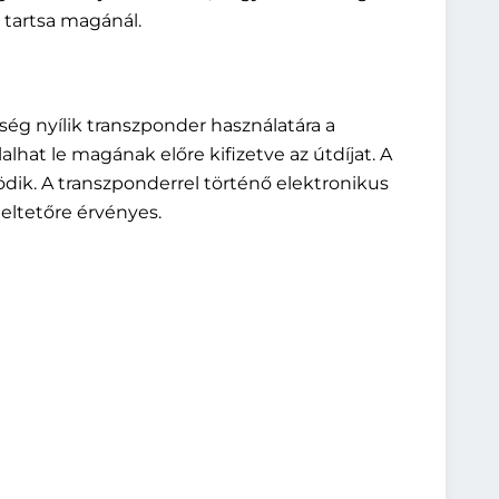
tartsa magánál.
ég nyílik transzponder használatára a
lhat le magának előre kifizetve az útdíjat. A
dik. A transzponderrel történő elektronikus
ltetőre érvényes.