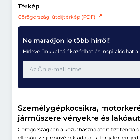
Térkép
Görögországi útdíjtérkép (PDF)
Ne maradjon le több hírről!
Hírlevelünkkel tájékozódhat és inspirálódhat 
Személygépkocsikra, motorkeré
járműszerelvényekre és lakóaut
Görögországban a közúthasználatért fizetendő dí
ellenőrizze járművének adatait a forgalmi enged