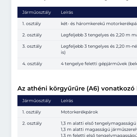
Járműosztály
Leírás
1. osztály
két- és háromkerekű motorkerékpá
2. osztály
Legfeljebb 3 tengelyes és 2,20 m m
3. osztály
Legfeljebb 3 tengelyes és 2,20 m-
is)
4. osztály
4 tengelye feletti gépjárművek (bel
Az athéni körgyűrűre (A6) vonatkozó
Járműosztály
Leírás
1. osztály
Motorkerékpárok
2. osztály
1,3 m alatti első tengelymagasságú
1,3 m alatti magasságú járműszere
1,3 m feletti első tengelymagasság