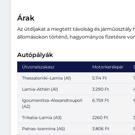
Árak
Az útdíjakat a megtett távolság és járműosztály 
állomásokon történő, hagyományos fizetésre vona
Autópályák
Útvonalszakasz
Motorkerékpár
Thessaloniki–Lamia (A1)
5.114 Ft
Lamia–Athén (A1)
3.290 Ft
Igoumenitsa–Alexandroupoli
6.759 Ft
(A2)
Trikalia–Lamia (A3)
2260 Ft
Patras–Ioannina (A5)
3.806 Ft