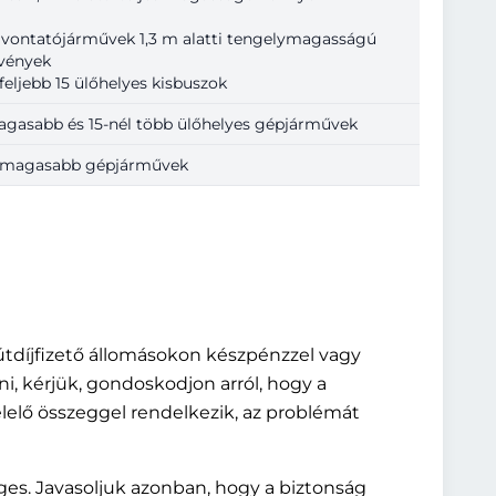
ú vontatójárművek 1,3 m alatti tengelymagasságú
lvények
feljebb 15 ülőhelyes kisbuszok
magasabb és 15-nél több ülőhelyes gépjárművek
él magasabb gépjárművek
 útdíjfizető állomásokon készpénzzel vagy
tni, kérjük, gondoskodjon arról, hogy a
elő összeggel rendelkezik, az problémát
ges. Javasoljuk azonban, hogy a biztonság