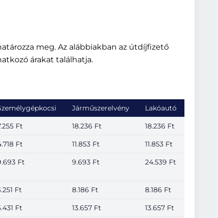
határozza meg. Az alábbiakban az útdíjfizető
tkozó árakat találhatja.
Személygépkocsi
Járműszerelvény
Lakóautó
7.255 Ft
18.236 Ft
18.236 Ft
4.718 Ft
11.853 Ft
11.853 Ft
9.693 Ft
9.693 Ft
24.539 Ft
3.251 Ft
8.186 Ft
8.186 Ft
5.431 Ft
13.657 Ft
13.657 Ft