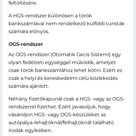
feltöltésére.
A HGS-rendszer különösen a török
bankszámlával nem rendelkező külföldi turisták
számára előnyös.
OGS-rendszer
Az OGS-rendszer (Otomatik Gecis Sistemi) egy
olyan fedélzeti egységgel működik, amelyet
csak török bankszámlához lehet kötni. Ezért ez
csak a helyi és kereskedelmi célú közlekedés
számára ajánlott.
Néhány fizetőkapunál csak a HGS- vagy az OGS-
rendszerrel fizethet. Ezért javasoljuk, hogy
vásároljon HGS- vagy OGS-készüléket az
autópálya-lehajtóknál/felhajtóknál található
irodák egyikében.