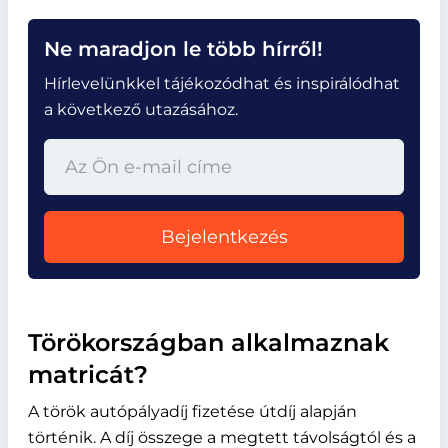
Ne maradjon le több hírről!
Hírlevelünkkel tájékozódhat és inspirálódhat
a következő utazásához.
Bejelentkezés
Törökországban alkalmaznak
matricát?
A török autópályadíj fizetése útdíj alapján
történik. A díj összege a megtett távolságtól és a