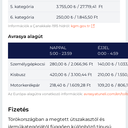
5. kategória
3.755,00 ₺ / 27.719,41 Ft
6. kategória
250,00 ₺ / 1.845,50 Ft
Információk a Çanakkale-1915 hídról:
kgm.gov.tr
Avrasya alagút
NAPPAL
ÉJJEL
5:00 - 23:59
0:00 - 4:59
Személygépkocsi
280,00 ₺ / 2.066,96 Ft
140,00 ₺ / 1.033
Kisbusz
420,00 ₺ / 3.100,44 Ft
210,00 ₺ / 1.550
Motorkerékpár
218,40 ₺ / 1.609,28 Ft
109,20 ₺ / 806,1
Az Európa-alagútra vonatkozó információk:
avrasyatuneli.com/en/toll
Fizetés
Törökországban a megtett útszakasztól és
járműkategóriától függően különböző típusú