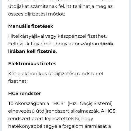
útdíjakat számítanak fel. Itt találhatja meg az
összes díjfizetési módot:
Manuális fizetések
Hitelkártyájával vagy készpénzzel fizethet.
Felhívjuk figyelmét, hogy az országban
török
lírában kell fizetnie.
Elektronikus fizetés
Két elektronikus útdíjfizetési rendszerrel
fizethet:
HGS rendszer
Törökországban a
HGS
(Hızlı Geçiş Sistemi)
elnevezésű útdíjrendszert alkalmazzák. A HGS
rendszert azért fejlesztették ki, hogy
hatékonyabbá tegye a forgalom áramlását a