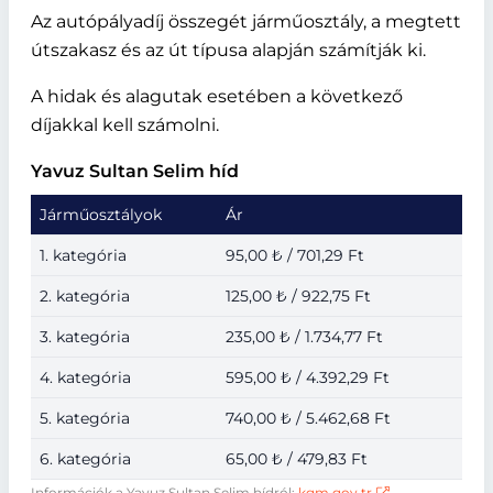
Az autópályadíj összegét járműosztály, a megtett
útszakasz és az út típusa alapján számítják ki.
A hidak és alagutak esetében a következő
díjakkal kell számolni.
Yavuz Sultan Selim híd
Járműosztályok
Ár
1. kategória
95,00 ₺ / 701,29 Ft
2. kategória
125,00 ₺ / 922,75 Ft
3. kategória
235,00 ₺ / 1.734,77 Ft
4. kategória
595,00 ₺ / 4.392,29 Ft
5. kategória
740,00 ₺ / 5.462,68 Ft
6. kategória
65,00 ₺ / 479,83 Ft
Információk a Yavuz Sultan Selim hídról:
kgm.gov.tr