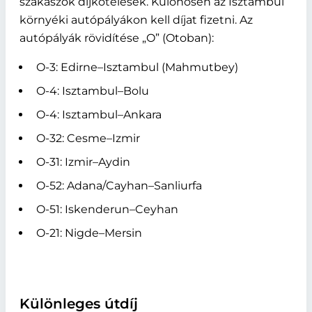
szakaszok díjkötelesek. Különösen az Isztambul
környéki autópályákon kell díjat fizetni. Az
autópályák rövidítése „O” (Otoban):
O-3: Edirne–Isztambul (Mahmutbey)
O-4: Isztambul–Bolu
O-4: Isztambul–Ankara
O-32: Cesme–Izmir
O-31: Izmir–Aydin
O-52: Adana/Cayhan–Sanliurfa
O-51: Iskenderun–Ceyhan
O-21: Nigde–Mersin
Különleges útdíj