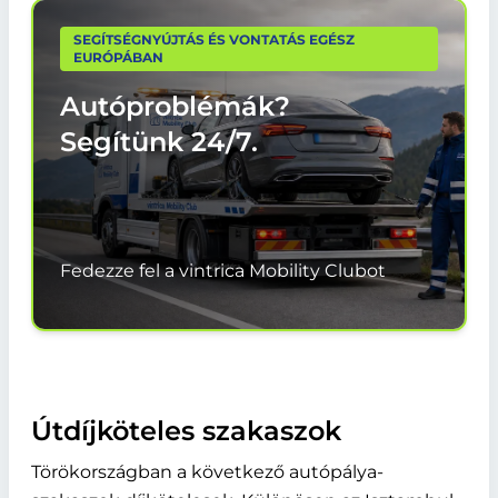
SEGÍTSÉGNYÚJTÁS ÉS VONTATÁS EGÉSZ
EURÓPÁBAN
Autóproblémák?
Segítünk
24/7.
Fedezze fel a vintrica Mobility Clubot
Útdíjköteles szakaszok
Törökországban a következő autópálya-