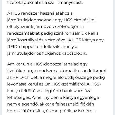
fizetőkapuknál és a szállítmányozást.
A HGS rendszer használatához a
járműtulajdonosoknak egy HGS címkét kell
elhelyezniük járművük szélvédőjén, a
rendszámtáblát pedig szinkronizálniuk kell a
járműosztállyal és a címkével. A HGS kártya egy
RFID-chippel rendelkezik, amely a
járműtulajdonos fiókjához kapcsolódik.
Amikor Ön a HGS-dobozzal áthalad egy
fizetőkapun, a rendszer automatikusan felismeri
az RFID-chipet, a megfelelő útdíj összege pedig
levonásra kerül az Ön HGS-számlájáról. A HGS-
kártya feltöltése a legtöbb bankszámlával
lehetséges. Amennyiben a kártya egyenlege
nem elegendő, akkor a felhasználói fiókján
keresztül értesítik, és megkérik az ismételt