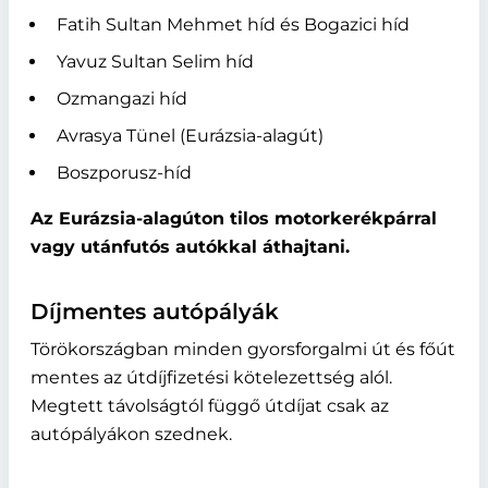
Fatih Sultan Mehmet híd és Bogazici híd
Yavuz Sultan Selim híd
Ozmangazi híd
Avrasya Tünel (Eurázsia-alagút)
Boszporusz-híd
Az Eurázsia-alagúton tilos motorkerékpárral
vagy utánfutós autókkal áthajtani.
Díjmentes autópályák
Törökországban minden gyorsforgalmi út és főút
mentes az útdíjfizetési kötelezettség alól.
Megtett távolságtól függő útdíjat csak az
autópályákon szednek.