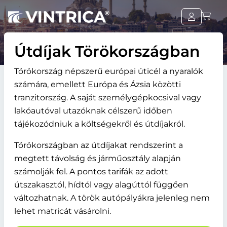
Útdíjak Törökországban
Törökország népszerű európai úticél a nyaralók
számára, emellett Európa és Ázsia közötti
tranzitország. A saját személygépkocsival vagy
lakóautóval utazóknak célszerű időben
tájékozódniuk a költségekről és útdíjakról.
Törökországban az útdíjakat rendszerint a
megtett távolság és járműosztály alapján
számolják fel. A pontos tarifák az adott
útszakasztól, hídtól vagy alagúttól függően
változhatnak. A török autópályákra jelenleg nem
lehet matricát vásárolni.