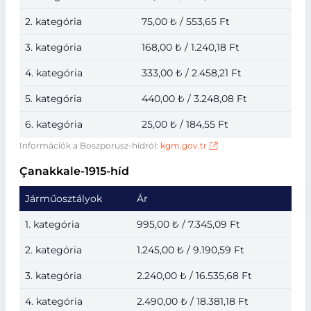
2. kategória
75,00 ₺ / 553,65 Ft
3. kategória
168,00 ₺ / 1.240,18 Ft
4. kategória
333,00 ₺ / 2.458,21 Ft
5. kategória
440,00 ₺ / 3.248,08 Ft
6. kategória
25,00 ₺ / 184,55 Ft
Információk a Boszporusz-hídról:
kgm.gov.tr
Çanakkale-1915-híd
Járműosztályok
Ár
1. kategória
995,00 ₺ / 7.345,09 Ft
2. kategória
1.245,00 ₺ / 9.190,59 Ft
3. kategória
2.240,00 ₺ / 16.535,68 Ft
4. kategória
2.490,00 ₺ / 18.381,18 Ft