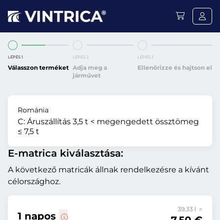
LÉPÉS 1
LÉPÉS 2
LÉPÉS 3
Válasszon terméket
Adja meg a
Ellenőrizze és hajtson el
járművet
Románia
C:
Áruszállítás 3,5 t < megengedett össztömeg
≤ 7,5 t
E-matrica kiválasztása:
A következő matricák állnak rendelkezésre a kívánt
célországhoz.
39,33 l =
1 napos