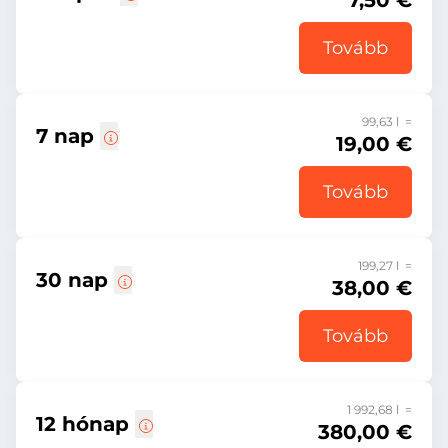
7,50 €
Tovább
99,63 l =
7 nap
19,00 €
Tovább
199,27 l =
30 nap
38,00 €
Tovább
1 992,68 l =
12 hónap
380,00 €