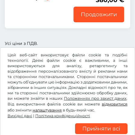
380,00 €
Продовжити
Усі ціни з ПДВ.
Цей веб-сайт використовує файли cookie та подібні
технології. Деякі файли cookie є важливими, а інші
використовуються для аналізу, ретаргетингу та
відображення персоналізованого вмісту й реклами нами
€
EUR
та сторонніми постачальниками. Сторонні постачальники
можуть об’єднувати цю інформацію з додатковими даними,
зібраними в інших ситуаціях. Докладні відомості про те, як
ми та сторонні постачальники здійснюємо обробку даних,
Facebook
Instagram
ви можете знайти в наших
Положеннях про захист даних
.
Від використання файлів cookie ви можете
відмовитися
Умови та положення /право на відкликання
або змінити
налаштування
в будь-який час.
Політика конфіденційності
Вихідні дані
|
Політика конфіденційності
Налаштування файлів cookie
Вихідні дані
Прийняти всі