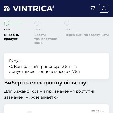
КРОК 1
КРОК 2
КРОК 3
Виберіть
Ввести
Перевірити та одразу їхати
продукт
транспортний
засіб
Румунія
C:
Вантажний транспорт 3,5 т < з
допустимою повною масою ≤ 7,5 т
Виберіть електронну віньєтку:
Для бажаної країни призначення доступні
зазначені нижче віньєтки.
39,33 l =