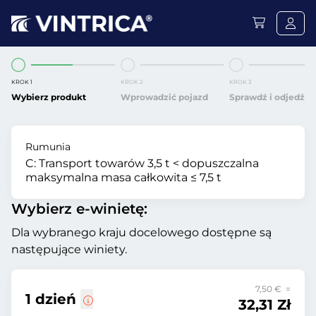
KROK 1
KROK 2
KROK 3
Wybierz produkt
Wprowadzić pojazd
Sprawdź i odjedź
Rumunia
C:
Transport towarów 3,5 t < dopuszczalna
maksymalna masa całkowita ≤ 7,5 t
Wybierz e-winietę:
Dla wybranego kraju docelowego dostępne są
następujące winiety.
7,50 € =
1 dzień
32,31 Zł