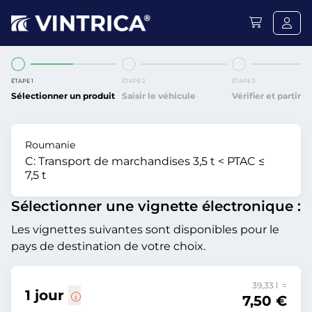
ÉTAPE 1
ÉTAPE 2
ÉTAPE 3
Sélectionner un produit
Saisir le véhicule
Vérifier et partir
Roumanie
C:
Transport de marchandises 3,5 t < PTAC ≤
7,5 t
Sélectionner une vignette électronique :
Les vignettes suivantes sont disponibles pour le
pays de destination de votre choix.
39,33 l =
1 jour
7,50 €