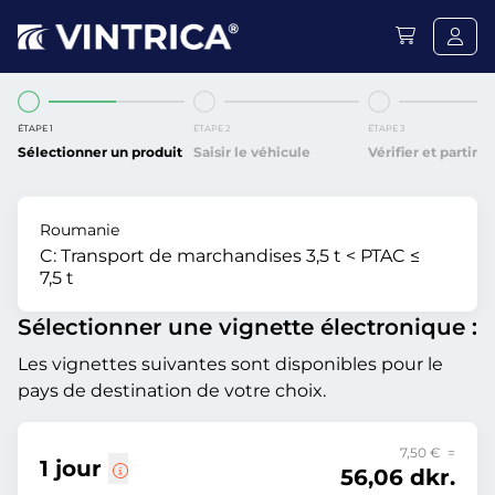
ÉTAPE 1
ÉTAPE 2
ÉTAPE 3
Sélectionner un produit
Saisir le véhicule
Vérifier et partir
Roumanie
C:
Transport de marchandises 3,5 t < PTAC ≤
7,5 t
Sélectionner une vignette électronique :
Les vignettes suivantes sont disponibles pour le
pays de destination de votre choix.
7,50 € =
1 jour
56,06 dkr.