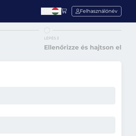
CHF
Felhasználónév
LÉPÉS 3
Ellenőrizze és hajtson el