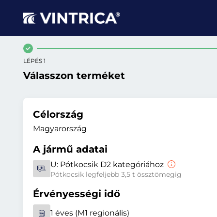
LÉPÉS 1
Válasszon terméket
Célország
Magyarország
A jármű adatai
U:
Pótkocsik D2 kategóriához
Pótkocsik legfeljebb 3,5 t össztömegig
Érvényességi idő
1 éves (M1 regionális)