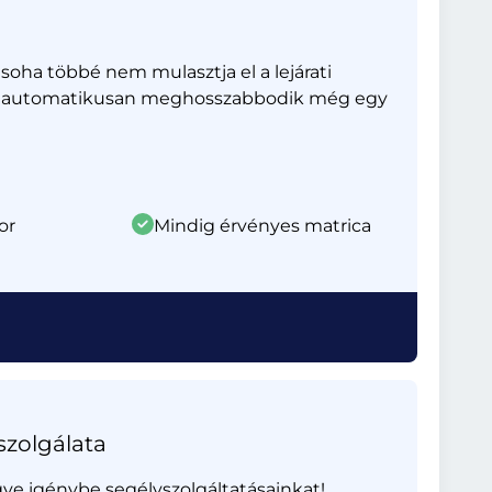
oha többé nem mulasztja el a lejárati
na – automatikusan meghosszabbodik még egy
or
Mindig érvényes matrica
szolgálata
gye igénybe segélyszolgáltatásainkat!