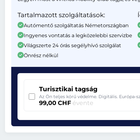
Tartalmazott szolgáltatások:
Autómentő szolgáltatás Németországban
Ingyenes vontatás a legközelebbi szervizbe
Világszerte 24 órás segélyhívó szolgálat
Önrész nélkül
Turisztikai tagság
Az Ön teljes körű védelme. Digitális. Európa-s
99,00 CHF
évente