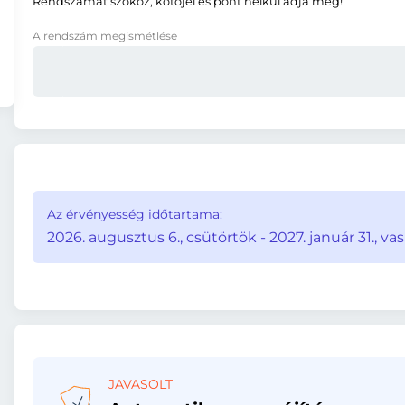
Rendszámát szóköz, kötőjel és pont nélkül adja meg!
A rendszám megismétlése
Az érvényesség időtartama:
2026. augusztus 6., csütörtök - 2027. január 31., va
JAVASOLT