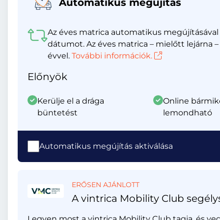
Automatikus megújítás
Az éves matrica automatikus megújításával s
dátumot. Az éves matrica – mielőtt lejár
évvel.
További információk.
Előnyök
Kerülje el a drága
Online bármik
büntetést
lemondható
Automatikus megújítás aktiválása
ERŐSEN AJÁNLOTT
A vintrica Mobility Club segély
Legyen most a vintrica Mobility Club tagja, és ve