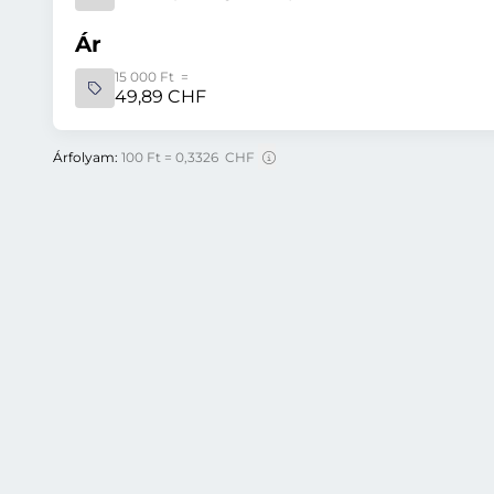
Ár
15 000 Ft =
49,89 CHF
Árfolyam:
100 Ft = 0,3326 CHF