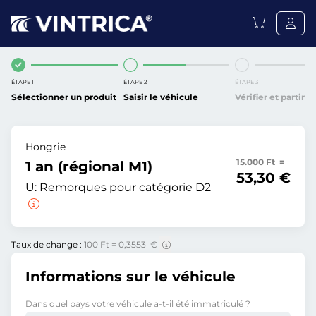
ÉTAPE 1
ÉTAPE 2
ÉTAPE 3
Sélectionner un produit
Saisir le véhicule
Vérifier et partir
Hongrie
15.000 Ft =
1 an (régional M1)
53,30 €
U:
Remorques pour catégorie D2
Taux de change :
100 Ft = 0,3553 €
Informations sur le véhicule
Dans quel pays votre véhicule a-t-il été immatriculé ?