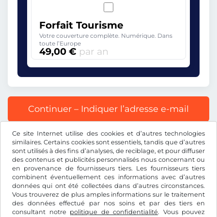
Forfait Tourisme
Votre couverture complète. Numérique. Dans
toute l’Europe
49,00 €
par an
Continuer – Indiquer l’adresse e-mail
Ce site Internet utilise des cookies et d’autres technologies
Tous les prix s’entendent TVA incluse.
similaires. Certains cookies sont essentiels, tandis que d’autres
sont utilisés à des fins d’analyses, de reciblage, et pour diffuser
des contenus et publicités personnalisés nous concernant ou
en provenance de fournisseurs tiers. Les fournisseurs tiers
combinent éventuellement ces informations avec d’autres
données qui ont été collectées dans d’autres circonstances.
€
EUR
Vous trouverez de plus amples informations sur le traitement
des données effectué par nos soins et par des tiers en
consultant notre
politique de confidentialité
. Vous pouvez