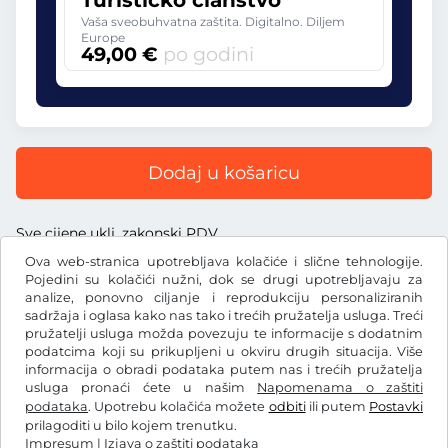
Turističko članstvo
Vaša sveobuhvatna zaštita. Digitalno. Diljem
Europe
49,00 €
po godini
Dodaj u košaricu
Sve cijene uklj. zakonski PDV
Ova web-stranica upotrebljava kolačiće i slične tehnologije.
Pojedini su kolačići nužni, dok se drugi upotrebljavaju za
analize, ponovno ciljanje i reprodukciju personaliziranih
sadržaja i oglasa kako nas tako i trećih pružatelja usluga. Treći
€
pružatelji usluga možda povezuju te informacije s dodatnim
EUR
podatcima koji su prikupljeni u okviru drugih situacija. Više
informacija o obradi podataka putem nas i trećih pružatelja
usluga pronaći ćete u našim
Napomenama o zaštiti
Facebook
Instagram
podataka
. Upotrebu kolačića možete
odbiti
ili putem
Postavki
prilagoditi u bilo kojem trenutku.
OUP / Pravo na povlačenje
Izjava o zaštiti podataka
Impresum
|
Izjava o zaštiti podataka