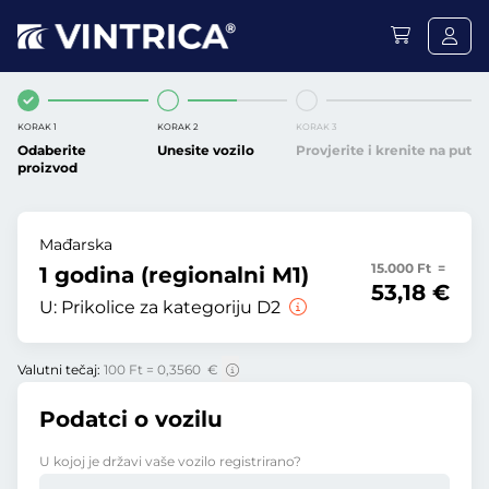
KORAK 1
KORAK 2
KORAK 3
Odaberite
Unesite vozilo
Provjerite i krenite na put
proizvod
Mađarska
15.000 Ft =
1 godina (regionalni M1)
53,18 €
U:
Prikolice za kategoriju D2
Valutni tečaj:
100 Ft = 0,3560 €
Podatci o vozilu
U kojoj je državi vaše vozilo registrirano?