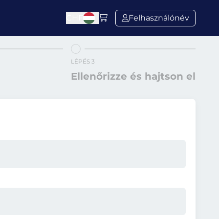
CHF
Felhasználónév
LÉPÉS 3
Ellenőrizze és hajtson el