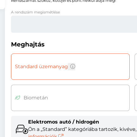
Rendszámát szóköz, kötőjel és pont nélkül adja meg!
A rendszám megismétlése
Meghajtás
Standard üzemanyag
Biometán
Elektromos autó / hidrogén
Ön a „Standard” kategóriába tartozik, kivév
információk