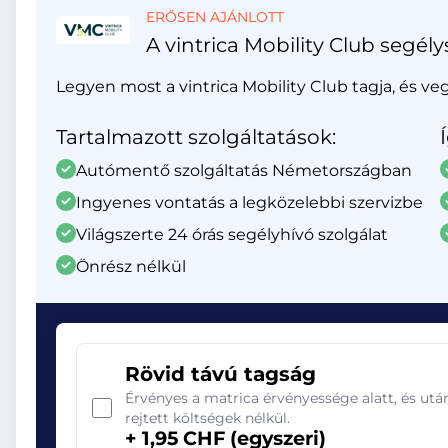
ERŐSEN AJÁNLOTT
A vintrica Mobility Club segély
Legyen most a vintrica Mobility Club tagja, és ve
Tartalmazott szolgáltatások:
Autómentő szolgáltatás Németországban
Ingyenes vontatás a legközelebbi szervizbe
Világszerte 24 órás segélyhívó szolgálat
Önrész nélkül
Rövid távú tagság
Érvényes a matrica érvényessége alatt, és ut
rejtett költségek nélkül.
+ 1,95 CHF (egyszeri)