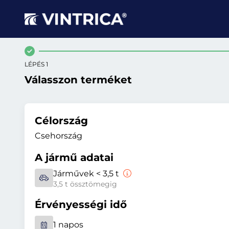
LÉPÉS 1
Válasszon terméket
Célország
Csehország
A jármű adatai
Járművek < 3,5 t
3,5 t össztömegig
Érvényességi idő
1 napos