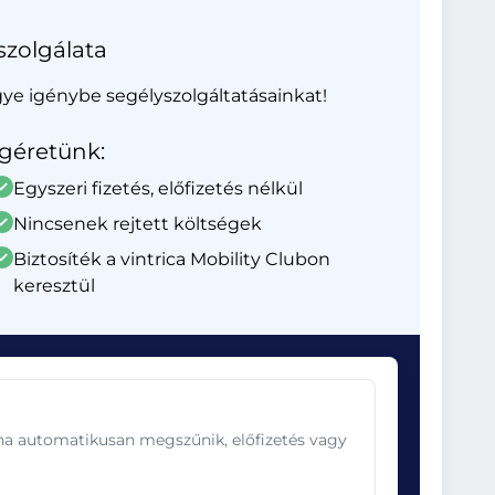
szolgálata
gye igénybe segélyszolgáltatásainkat!
Ígéretünk:
Egyszeri fizetés, előfizetés nélkül
Nincsenek rejtett költségek
Biztosíték a vintrica Mobility Clubon
keresztül
ána automatikusan megszűnik, előfizetés vagy