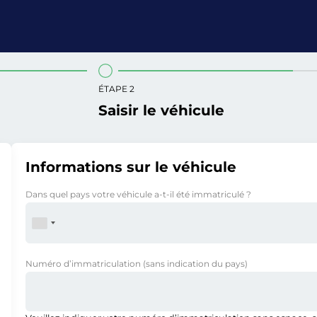
ÉTAPE 2
Saisir le véhicule
Informations sur le véhicule
Dans quel pays votre véhicule a-t-il été immatriculé ?
Numéro d’immatriculation
(sans indication du pays)