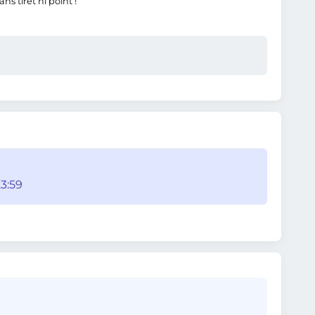
s tiret ni point !
3:59