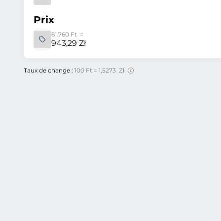
Prix
61.760 Ft =
943,29 Zł
Taux de change :
100 Ft = 1,5273 Zł