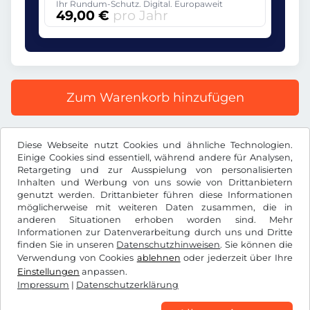
Ihr Rundum-Schutz. Digital. Europaweit
49,00 €
pro Jahr
Zum Warenkorb hinzufügen
Alle Preise inkl. gesetzlicher MwSt.
Diese Webseite nutzt Cookies und ähnliche Technologien.
Einige Cookies sind essentiell, während andere für Analysen,
Retargeting und zur Ausspielung von personalisierten
Inhalten und Werbung von uns sowie von Drittanbietern
genutzt werden. Drittanbieter führen diese Informationen
möglicherweise mit weiteren Daten zusammen, die in
€
EUR
anderen Situationen erhoben worden sind. Mehr
Informationen zur Datenverarbeitung durch uns und Dritte
finden Sie in unseren
Datenschutzhinweisen
. Sie können die
Facebook
Instagram
Verwendung von Cookies
ablehnen
oder jederzeit über Ihre
Einstellungen
anpassen.
AGB / Widerrufsrecht
Datenschutzerklärung
Impressum
|
Datenschutzerklärung
Cookie Einstellungen
Impressum