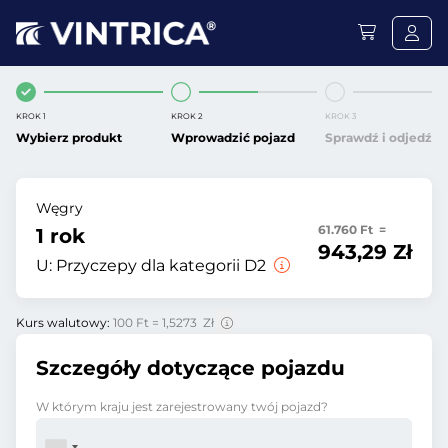
KROK 1
KROK 2
KROK 3
Wybierz produkt
Wprowadzić pojazd
Sprawdź i odjedź
Węgry
61.760 Ft =
1 rok
943,29 Zł
U:
Przyczepy dla kategorii D2
Kurs walutowy:
100 Ft = 1,5273 Zł
Szczegóły dotyczące pojazdu
W którym kraju jest zarejestrowany twój pojazd?