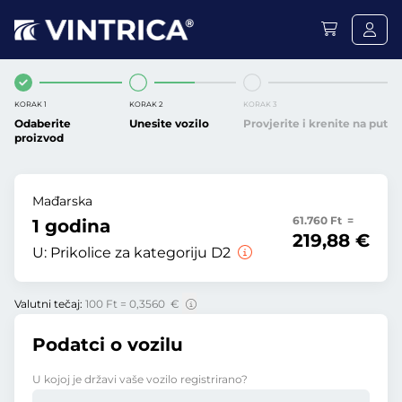
KORAK 1
KORAK 2
KORAK 3
Odaberite
Unesite vozilo
Provjerite i krenite na put
proizvod
Mađarska
61.760 Ft =
1 godina
219,88 €
U:
Prikolice za kategoriju D2
Valutni tečaj:
100 Ft = 0,3560 €
Podatci o vozilu
U kojoj je državi vaše vozilo registrirano?