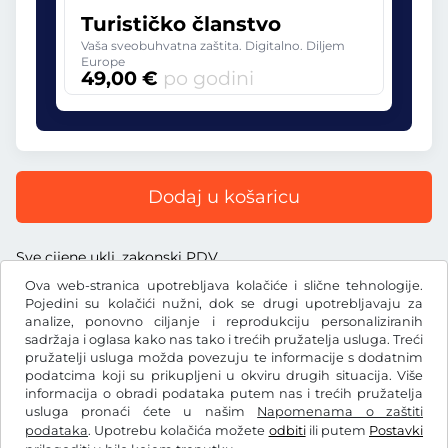
Turističko članstvo
Vaša sveobuhvatna zaštita. Digitalno. Diljem
Europe
49,00 €
po godini
Dodaj u košaricu
Sve cijene uklj. zakonski PDV
Ova web-stranica upotrebljava kolačiće i slične tehnologije.
Pojedini su kolačići nužni, dok se drugi upotrebljavaju za
analize, ponovno ciljanje i reprodukciju personaliziranih
sadržaja i oglasa kako nas tako i trećih pružatelja usluga. Treći
€
pružatelji usluga možda povezuju te informacije s dodatnim
EUR
podatcima koji su prikupljeni u okviru drugih situacija. Više
informacija o obradi podataka putem nas i trećih pružatelja
usluga pronaći ćete u našim
Napomenama o zaštiti
Facebook
Instagram
podataka
. Upotrebu kolačića možete
odbiti
ili putem
Postavki