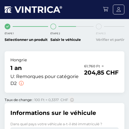
ÉTAPE 1
ÉTAPE 2
ÉTAPE 3
Sélectionner un produit
Saisir le véhicule
Vérifier et partir
Hongrie
61.760 Ft =
1 an
204,85 CHF
U:
Remorques pour catégorie
D2
Taux de change :
100 Ft = 0,3317 CHF
Informations sur le véhicule
Dans quel pays votre véhicule a-t-il été immatriculé ?