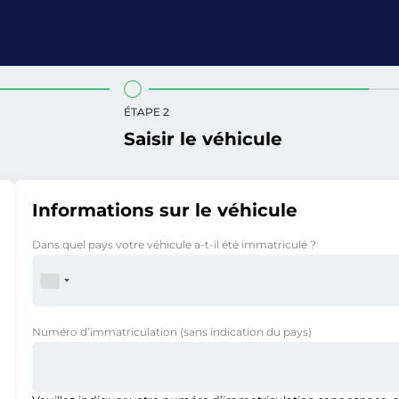
ÉTAPE 2
Saisir le véhicule
Informations sur le véhicule
Dans quel pays votre véhicule a-t-il été immatriculé ?
Numéro d’immatriculation
(sans indication du pays)