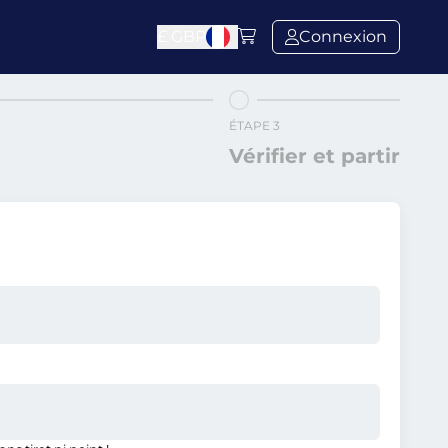
£
GBP
Connexion
ÉTAPE 3
Vérifier et partir