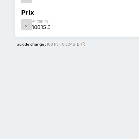
Prix
61.760 Ft =
188,15 £
Taux de change :
100 Ft = 0,3046 £