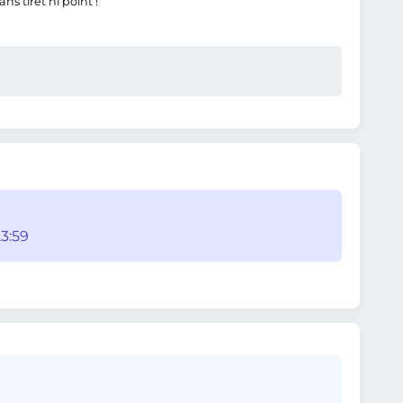
s tiret ni point !
3:59