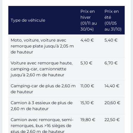
Prix en
Prix en
hiver
été
Type de véhicule
(01/11 au
(01/05
30/04)
au 31/10)
Moto, voiture, voiture avec
4,40 €
5,40 €
remorque plate jusqu’à 2,05 m
de hauteur
Voiture avec remorque haute,
5,10 €
6,70 €
camping-car, camionnette
jusqu’à 2,60 m de hauteur
Camping-car de plus de 2,60 m
11,00 €
14,40 €
de hauteur
Camion à 3 essieux de plus de
15,10 €
20,60 €
2,60 m de hauteur
Camion avec remorque, semi-
19,80 €
22,50 €
remorques, bus >16 sièges de
plus de 2,60 m de hauteur