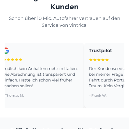
Kunden
Schon über 10 Mio. Autofahrer vertrauen auf den
Service von vintrica.
Trustpilot
★★★
★★★★★
ich kein Anhalten mehr in Italien.
Der Kundenservice war seh
Abrechnung ist transparent und
bei meiner Frage zur Anb
ach. Hätte ich schon viel früher
Fahrt durch Portugal war
en sollen!
Traum. Kein Vergleich zu f
omas M.
– Frank W.