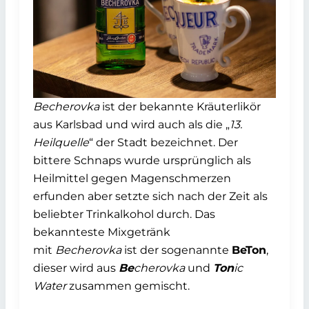
Becherovka
ist der bekannte Kräuterlikör
aus Karlsbad und wird auch als die „
13.
Heilquelle
“ der Stadt bezeichnet. Der
bittere Schnaps wurde ursprünglich als
Heilmittel gegen Magenschmerzen
erfunden aber setzte sich nach der Zeit als
beliebter Trinkalkohol durch. Das
bekannteste Mixgetränk
mit
Becherovka
ist der sogenannte
BeTon
,
dieser wird aus
Be
cherovka
und
Ton
ic
Water
zusammen gemischt.