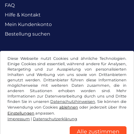
FAQ
Hilfe & Kontakt
Mein Kundenkonto
Bestellung suchen
Facebook
Instagram
Diese Webseite nutzt Cookies und ähnliche Technologien.
Einige Cookies sind essentiell, während andere für Analysen,
Retargeting und zur Ausspielung von personalisierten
Inhalten und Werbung von uns sowie von Drittanbietern
genutzt werden. Drittanbieter führen diese Informationen
möglicherweise mit weiteren Daten zusammen, die in
anderen Situationen erhoben worden sind. Mehr
Informationen zur Datenverarbeitung durch uns und Dritte
finden Sie in unseren
Datenschutzhinweisen
. Sie können die
Verwendung von Cookies
ablehnen
oder jederzeit über Ihre
Einstellungen
anpassen.
Impressum
|
Datenschutzerklärung
AGB / Widerrufsrecht
Datenschutzerklärung
Cookie Einstellungen
Impressum
Alle zustimmen