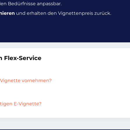
ellen Bedürfnisse anpassbar.
nieren
und erhalten den Vignettenpreis zurück.
 Flex-Service
-Vignette vornehmen?
ültigen E-Vignette?