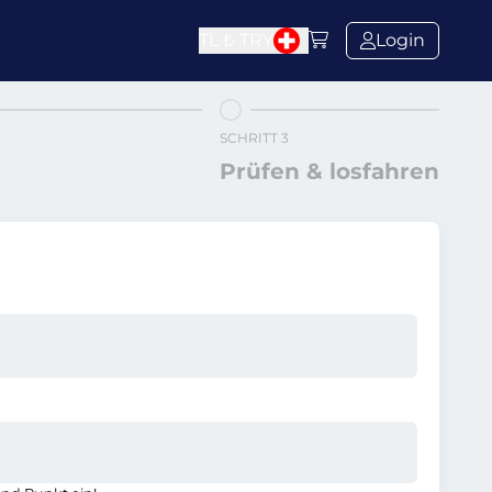
TL ₺
TRY
Login
SCHRITT 3
Prüfen & losfahren