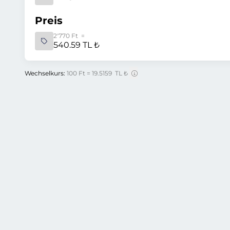
Preis
2'770 Ft =
540.59 TL ₺
Wechselkurs:
100 Ft = 19.5159 TL ₺