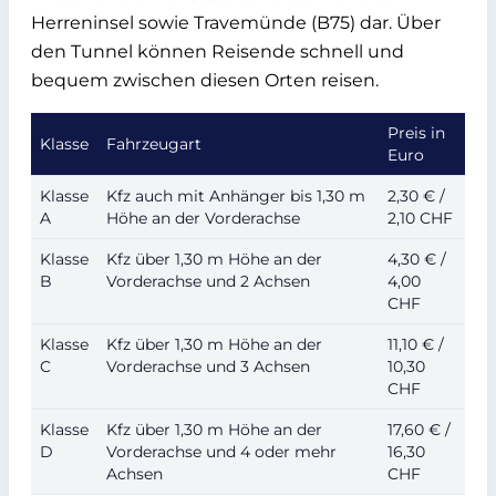
Herreninsel sowie Travemünde (B75) dar. Über
den Tunnel können Reisende schnell und
bequem zwischen diesen Orten reisen.
Preis in
Klasse
Fahrzeugart
Euro
Klasse
Kfz auch mit Anhänger bis 1,30 m
2,30 € /
A
Höhe an der Vorderachse
2,10 CHF
Klasse
Kfz über 1,30 m Höhe an der
4,30 € /
B
Vorderachse und 2 Achsen
4,00
CHF
Klasse
Kfz über 1,30 m Höhe an der
11,10 € /
C
Vorderachse und 3 Achsen
10,30
CHF
Klasse
Kfz über 1,30 m Höhe an der
17,60 € /
D
Vorderachse und 4 oder mehr
16,30
Achsen
CHF