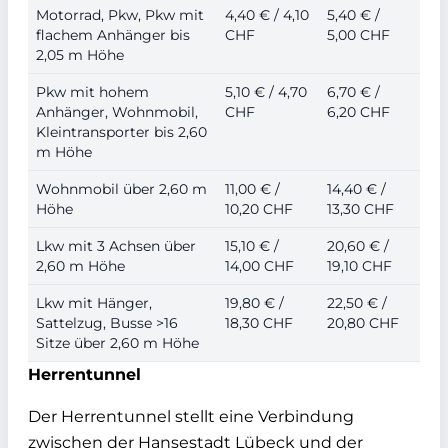
Motorrad, Pkw, Pkw mit
4,40 € / 4,10
5,40 € /
flachem Anhänger bis
CHF
5,00 CHF
2,05 m Höhe
Pkw mit hohem
5,10 € / 4,70
6,70 € /
Anhänger, Wohnmobil,
CHF
6,20 CHF
Kleintransporter bis 2,60
m Höhe
Wohnmobil über 2,60 m
11,00 € /
14,40 € /
Höhe
10,20 CHF
13,30 CHF
Lkw mit 3 Achsen über
15,10 € /
20,60 € /
2,60 m Höhe
14,00 CHF
19,10 CHF
Lkw mit Hänger,
19,80 € /
22,50 € /
Sattelzug, Busse >16
18,30 CHF
20,80 CHF
Sitze über 2,60 m Höhe
Herrentunnel
Der Herrentunnel stellt eine Verbindung
zwischen der Hansestadt Lübeck und der