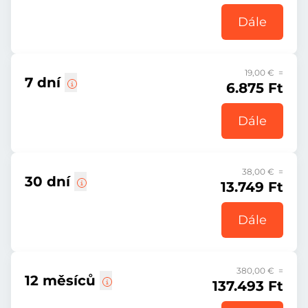
Dále
19,00 € =
7 dní
6.875 Ft
Dále
38,00 € =
30 dní
13.749 Ft
Dále
380,00 € =
12 měsíců
137.493 Ft