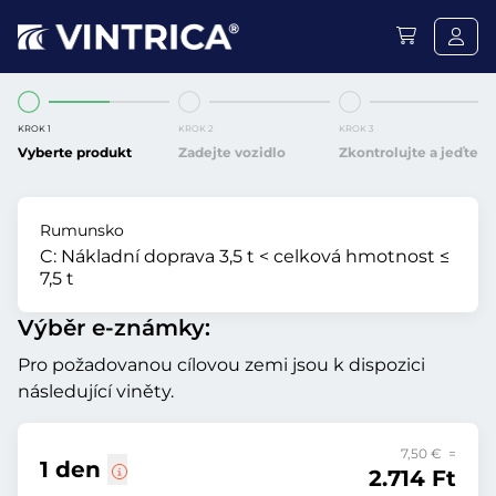
KROK 1
KROK 2
KROK 3
Vyberte produkt
Zadejte vozidlo
Zkontrolujte a jeďte
Rumunsko
C:
Nákladní doprava 3,5 t < celková hmotnost ≤
7,5 t
Výběr e-známky:
Pro požadovanou cílovou zemi jsou k dispozici
následující viněty.
7,50 € =
1 den
2.714 Ft