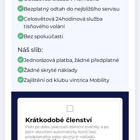
Bezplatný odtah do nejbližšího servisu
Celosvětová 24hodinová služba
tísňového volání
Bez spoluúčasti
Náš slib:
Jednorázová platba, žádné předplatné
Žádné skryté náklady
Zajištění od klubu vintrica Mobility
Krátkodobé členství
Platí po dobu platnosti dálniční známky a po
jejím skončení automaticky končí bez
předplatného nebo skrytých nákladů.