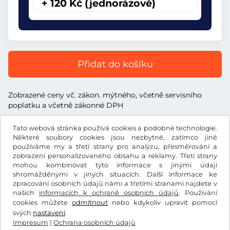
+ 120 Kč (jednorázově)
Přidat do košíku
Zobrazené ceny vč. zákon. mýtného, včetně servisního
poplatku a včetně zákonné DPH
Tato webová stránka používá cookies a podobné technologie.
Některé soubory cookies jsou nezbytné, zatímco jiné
používáme my a třetí strany pro analýzu, přesměrování a
zobrazení personalizovaného obsahu a reklamy. Třetí strany
Kč
CZK
mohou kombinovat tyto informace s jinými údaji
shromážděnými v jiných situacích. Další informace ke
zpracování osobních údajů námi a třetími stranami najdete v
Facebook
Instagram
našich
informacích k ochraně osobních údajů
. Používání
cookies můžete
odmítnout
nebo kdykoliv upravit pomocí
Všeobecné obchodní podmínky / Právo na odstoupení od
svých
nastavení
.
smlouvy
Impresum
|
Ochrana osobních údajů