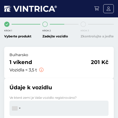
KROK 1
KROK 2
KROK 3
Vyberte produkt
Zadejte vozidlo
Zkontrolujte a jeďte
Bulharsko
1 víkend
201 Kč
Vozidla < 3,5 t
Údaje k vozidlu
Ve které zemi je Vaše vozidlo registrováno?