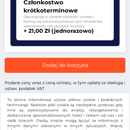
Członkostwo
krótkoterminowe
Obowiązuje w okresie ważności winiety i
kończy się automatycznie po tym okresie bez
abonamentu lub ukrytych kosztów.
+ 21,00 Zł (jednorazowo)
Dodaj do koszyka
Podane ceny wraz z ceną winiety, w tym opłatę za obsługę i
ustaw. podatek VAT
Ta strona internetowa używa plików cookie i podobnych
technologii. Niektóre pliki cookie są niezbędne, podczas gdy
inne są wykorzystywane do analizy, retargetowania i
dostarczania spersonalizowanych treści i reklam od nas i od
Zł
PLN
osób trzecich. Osoby trzecie mogą łączyć te informacje z
innymi danymi zebranymi w innych sytuacjach. Więcej