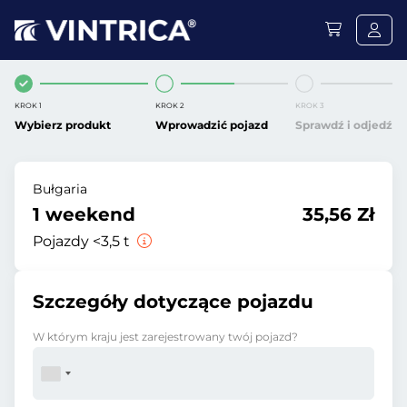
KROK 1
KROK 2
KROK 3
Wybierz produkt
Wprowadzić pojazd
Sprawdź i odjedź
Bułgaria
1 weekend
35,56 Zł
Pojazdy <3,5 t
Szczegóły dotyczące pojazdu
W którym kraju jest zarejestrowany twój pojazd?