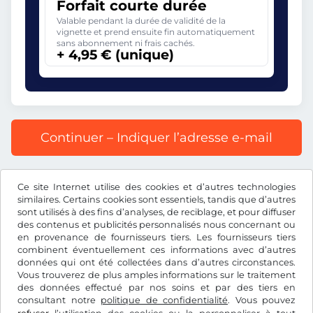
Forfait courte durée
Valable pendant la durée de validité de la
vignette et prend ensuite fin automatiquement
sans abonnement ni frais cachés.
+ 4,95 € (unique)
Continuer – Indiquer l’adresse e-mail
Prix affiché comprenant la redevance autoroutière, y
Ce site Internet utilise des cookies et d’autres technologies
compris les frais d’enregistrement et la TVA.
similaires. Certains cookies sont essentiels, tandis que d’autres
sont utilisés à des fins d’analyses, de reciblage, et pour diffuser
des contenus et publicités personnalisés nous concernant ou
en provenance de fournisseurs tiers. Les fournisseurs tiers
combinent éventuellement ces informations avec d’autres
données qui ont été collectées dans d’autres circonstances.
€
EUR
Vous trouverez de plus amples informations sur le traitement
des données effectué par nos soins et par des tiers en
consultant notre
politique de confidentialité
. Vous pouvez
Facebook
Instagram