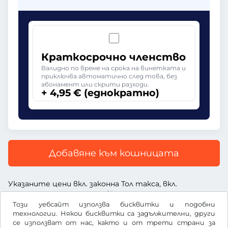
Краткосрочно членство
Валидно по време на срока на винетката и
приключва автоматично след това, без
абонамент или скрити разходи.
+ 4,95 € (еднократно)
Добавяне към кошницата
Указаните цени вкл. законна Тол такса, вкл.
заплащане за услугата и вкл. ДДС
Този уебсайт използва бисквитки и подобни
технологии. Някои бисквитки са задължителни, други
се използват от нас, както и от трети страни за