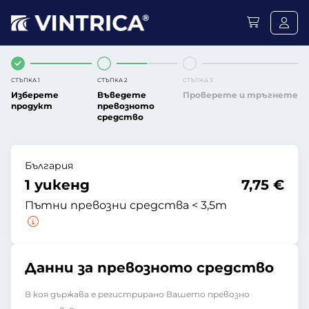
СТЪПКА 1
СТЪПКА 2
СТЪПКА 3
Изберете
Въведете
Проверете и тръгнете
продукт
превозното
средство
България
1 уикенд
7,75 €
Пътни превозни средства < 3,5т
Данни за превозното средство
В коя държава е регистрирано Вашето превозно