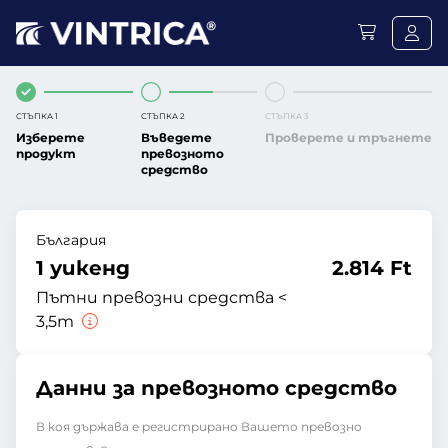
СТЪПКА 1
СТЪПКА 2
СТЪПКА 3
Изберете
Въведете
Проверете и тръгнете
продукт
превозното
средство
България
1 уикенд
2.814 Ft
Пътни превозни средства <
3,5т
Данни за превозното средство
В коя държава е регистрирано Вашето превозно