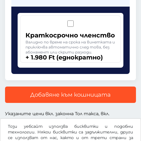
Краткосрочно членство
Валидно по време на срока на винетката и
приключва автоматично след това, без
абонамент или скрити разходи.
+ 1.980 Ft (еднократно)
Добавяне към кошницата
Указаните цени вкл. законна Тол такса, вкл.
заплащане за услугата и вкл. ДДС
Този уебсайт използва бисквитки и подобни
технологии. Някои бисквитки са задължителни, други
се използват от нас, както и от трети страни за