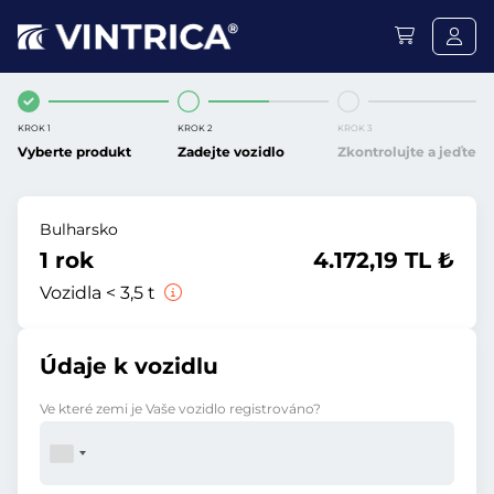
KROK 1
KROK 2
KROK 3
Vyberte produkt
Zadejte vozidlo
Zkontrolujte a jeďte
Bulharsko
1 rok
4.172,19 TL ₺
Vozidla < 3,5 t
Údaje k vozidlu
Ve které zemi je Vaše vozidlo registrováno?