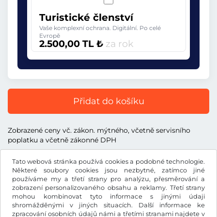
Turistické členství
Vaše komplexní ochrana. Digitální. Po celé
Evropě
2.500,00 TL ₺
za rok
Přidat do košíku
Zobrazené ceny vč. zákon. mýtného, včetně servisního
poplatku a včetně zákonné DPH
Tato webová stránka používá cookies a podobné technologie.
Některé soubory cookies jsou nezbytné, zatímco jiné
používáme my a třetí strany pro analýzu, přesměrování a
zobrazení personalizovaného obsahu a reklamy. Třetí strany
TL ₺
TRY
mohou kombinovat tyto informace s jinými údaji
shromážděnými v jiných situacích. Další informace ke
zpracování osobních údajů námi a třetími stranami najdete v