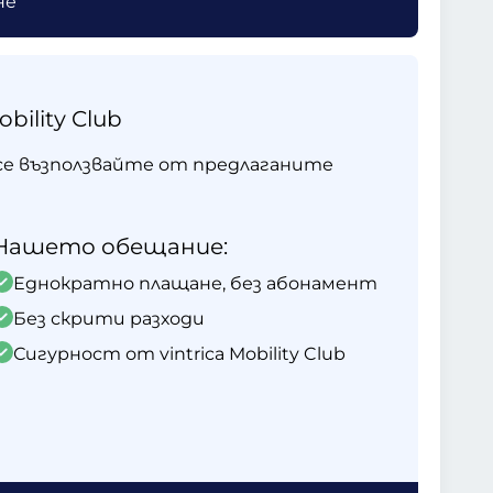
не
ility Club
 и се възползвайте от предлаганите
Нашето обещание:
Еднократно плащане, без абонамент
Без скрити разходи
Сигурност от vintrica Mobility Club