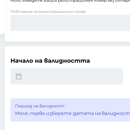
Моля, въведете Вашия регистрационен номер без интерв
Повтаряне на регистрационния номер
Начало на валидността
Период на валидност:
Моля, първо изберете датата на валидност