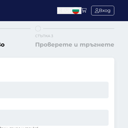
€
EUR
Вход
СТЪПКА 3
во
Проверете и тръгнете