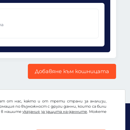
па
Добавяне към кошницата
ват от нас, както и от трети страни за анализи,
ация по възможност с други данни, които са били
е в нашите
указания за защита на данните
. Можете