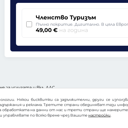
Членство Туризъм
Пълно покритие. Дигитално. В цяла Евро
49,00 €
на година
не за услугата и вкл. ДДС
ологии. Някои бисквитки са задължителни, други се използ
ъдържания и реклама. Третите страни обединяват тази информ
за обработката на данни от нас и трети страни ще намерит
ги управлявате по всяко време чрез Вашите
настройки
.