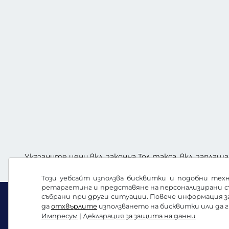
Указаните цени вкл. законна Тол такса, вкл. заплаща
Този уебсайт използва бисквитки и подобни техн
ретаргетинг и представяне на персонализирани с
събрани при други ситуации. Повече информация 
да
отхвърлите
използването на бисквитки или да 
Импресум
|
Декларация за защита на данни
Facebook
Instagram