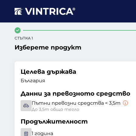
СТЪПКА 1
Изберете продукт
Целева държава
България
Данни за превозното средство
Пътни превозни средства < 3,5т
До 3,5т общо тегло
Продължителност
1 година